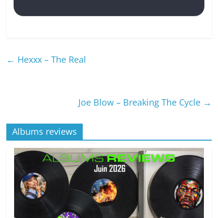
←
Hexxx – The Real
Joe Blow – Breaking The Cycle
→
Albums reviews