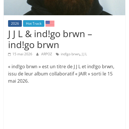
2026
Hot Track
J J L & ind!go brwn –
ind!go brwn
,
15 mai 2026
ARPOZ
ind!go brwn
J J L
« ind!go brwn » est un titre de J J L et ind!go brwn,
issu de leur album collaboratif « JAIR » sorti le 15
mai 2026.