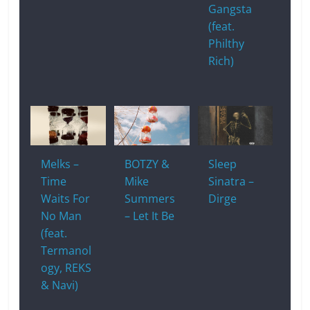
Gangsta
(feat.
Philthy
Rich)
Melks –
BOTZY &
Sleep
Time
Mike
Sinatra –
Waits For
Summers
Dirge
No Man
– Let It Be
(feat.
Termanol
ogy, REKS
& Navi)