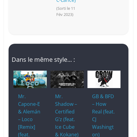
C-Lance)
(Sorti le 11
Fév 2023)
Dans le même style... :
Mr.
Mr.
GB & BFD
Capone-E
Shadow –
– How
& Alemán
Certified
Real (feat.
– Loco
G’z (feat.
CJ
[Remix]
Ice Cube
Washingt
(feat.
& Kokane)
on)