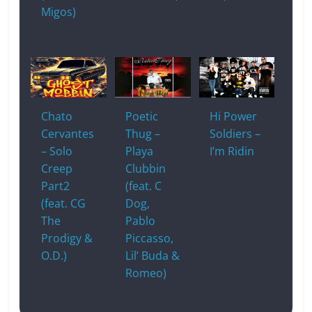
Migos)
Chato
Poetic
Hi Power
Cervantes
Thug –
Soldiers –
– Solo
Playa
I’m Ridin
Creep
Clubbin
Part2
(feat. C
(feat. CG
Dog,
The
Pablo
Prodigy &
Piccasso,
O.D.)
Lil’ Buda &
Romeo)