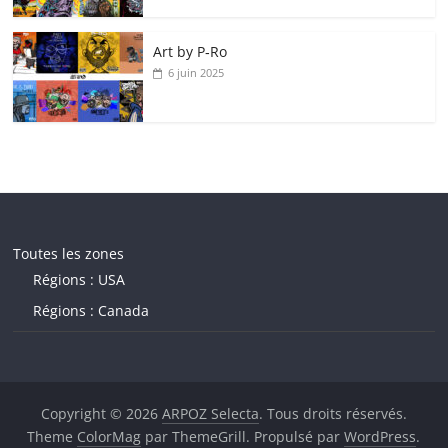
Art by P‑Ro
6 juin 2025
Toutes les zones
Régions : USA
Régions : Canada
Copyright © 2026
ARPOZ Selecta
. Tous droits réservés.
Theme
ColorMag
par ThemeGrill. Propulsé par
WordPress
.