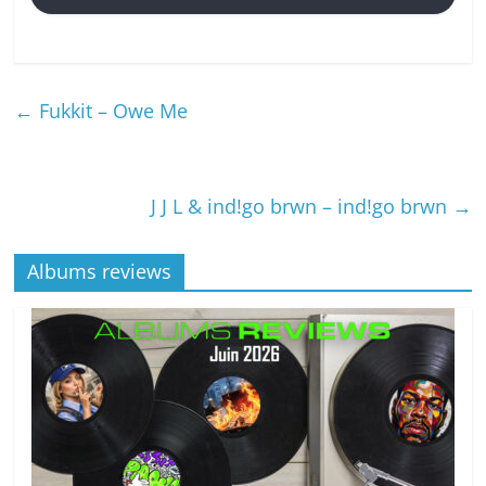
←
Fukkit – Owe Me
J J L & ind!go brwn – ind!go brwn
→
Albums reviews