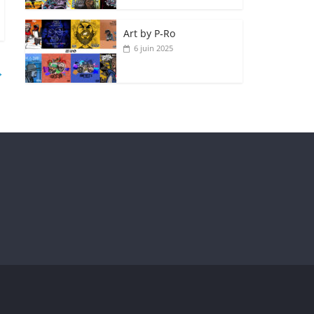
Art by P‑Ro
6 juin 2025
→