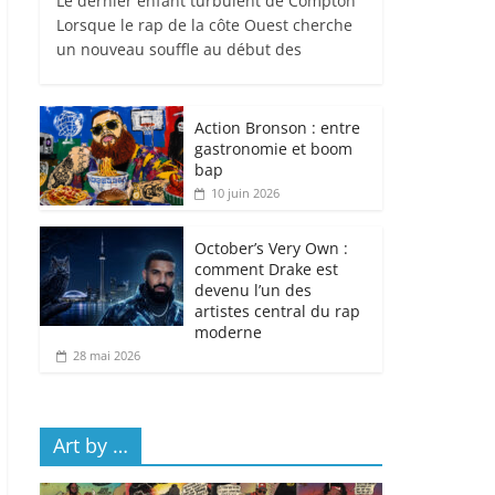
Le dernier enfant turbulent de Compton
Lorsque le rap de la côte Ouest cherche
un nouveau souffle au début des
Action Bronson : entre
gastronomie et boom
bap
10 juin 2026
October’s Very Own :
comment Drake est
devenu l’un des
artistes central du rap
moderne
28 mai 2026
Art by …