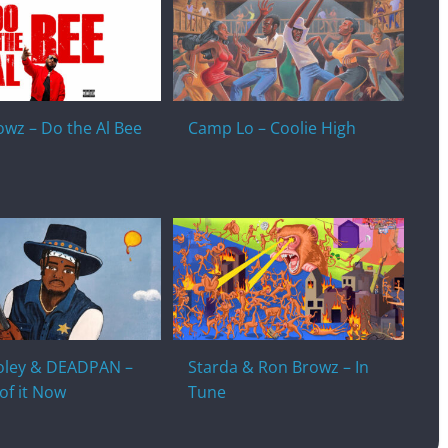
wz – Do the Al Bee
Camp Lo – Coolie High
Foley & DEADPAN –
Starda & Ron Browz – In
of it Now
Tune