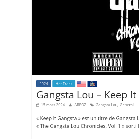
2024
Hot Track
Gangsta Lou – Keep It 
,
15 mars 2024
ARPOZ
Gangsta Lou
General
« Keep It Gangsta » est un titre de Gangsta L
« The Gangsta Lou Chronicles, Vol. 1 » sorti