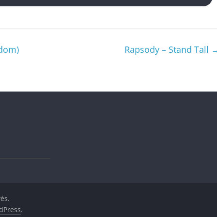
sdom)
Rapsody – Stand Tall
vés.
dPress
.