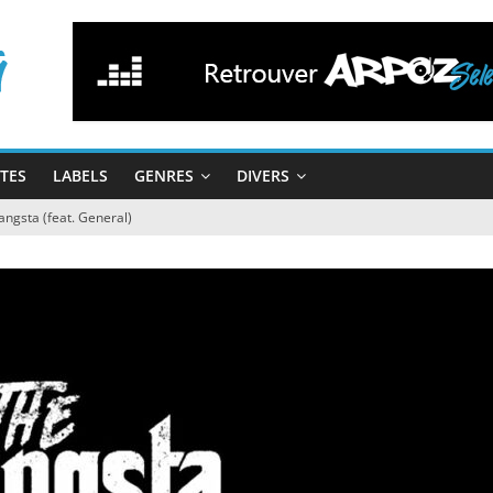
STES
LABELS
GENRES
DIVERS
angsta (feat. General)