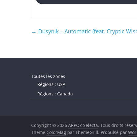
←
Dusynik – Automatic (feat. Cryptic Wi
Toutes les zones
Régions : USA
Régions : Canada
Copyright © 2026
ARPOZ Selecta
. Tous droits réser
Theme
ColorMag
par ThemeGrill. Propulsé par
Wor