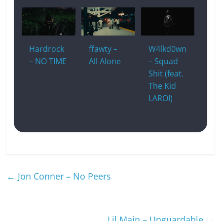
Hardrock
ffawty –
W4lkd0wn
– NO TIME
All Alone
– Squad
Shit (feat.
The Kid
LAROI)
←
Jon Conner – No Peers
Lil Main – Unguardable
→