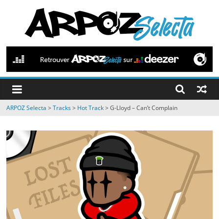
Passer
au
contenu
ARPOZ
Selecta
by
ARPOZ Selecta
>
Tracks
>
Hot Track
>
G-Lloyd – Can’t Complain
ARPOZ
&
BENNO