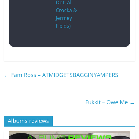
Dot, Al
Crocka &
Jermey
Fields)
←
Fam Ross – ATMIDGETSBAGGINYAMPERS
Fukkit – Owe Me
→
Albums reviews