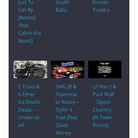
Just To
South
Frozen
Get By
Baby
Tundra
[Remix]
(feat.
Calico tha
Beast)
E Traxx &
SMG JB &
Lil Man J &
6 Ether
Teamstac
Paul Wall
Da Death
kz Keezy –
– Sippin
Deala –
Stylin 4
Country
Underrat
Free (feat.
(H-Town
ed
Quiet
Remix)
Money