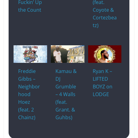
Fuckin’ Up
(feat.
the Count
Coyote &
Cortezbea
tz)
Freddie
Kamau &
Ryan K –
Gibbs –
DJ
LIFTED
Neighbor
Grumble
BOYZ on
hood
– 4 Walls
LODGE
Hoez
(feat.
(feat. 2
Grant. &
Chainz)
Guhbs)