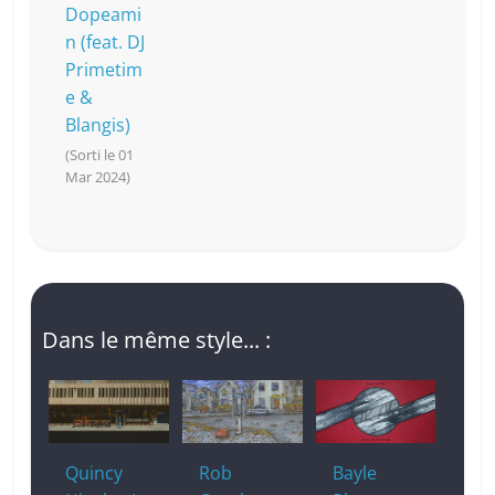
Dopeami
n (feat. DJ
Primetim
e &
Blangis)
(Sorti le 01
Mar 2024)
Dans le même style... :
Quincy
Rob
Bayle