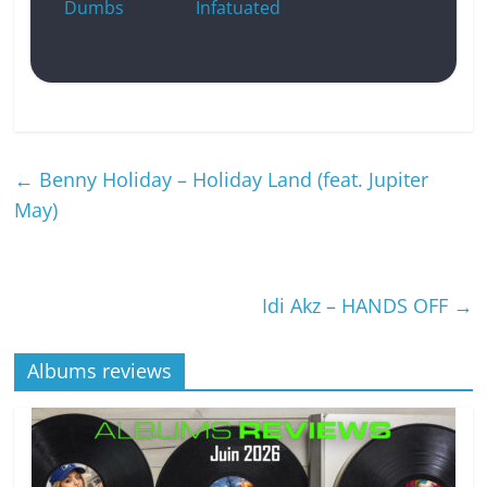
Dumbs
Infatuated
←
Benny Holiday – Holiday Land (feat. Jupiter
May)
Idi Akz – HANDS OFF
→
Albums reviews