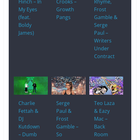
Hinch – In
Crooks –
Rhyme,
My Eyes
Growth
Frost
(feat.
Pangs
Gamble &
Boldy
Serge
James)
Paul –
Writers
Under
Contract
Charlie
Serge
Teo Laza
Fettah &
Paul &
& Eazy
DJ
Frost
Mac –
Kutdown
Gamble –
Back
– Dumb
So
Room