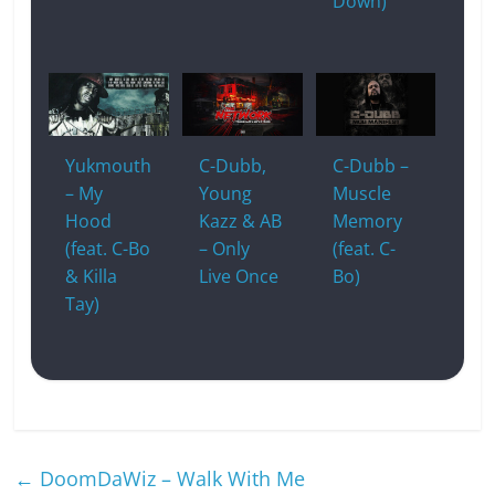
Down)
Yukmouth
C-Dubb,
C-Dubb –
– My
Young
Muscle
Hood
Kazz & AB
Memory
(feat. C-Bo
– Only
(feat. C-
& Killa
Live Once
Bo)
Tay)
←
DoomDaWiz – Walk With Me