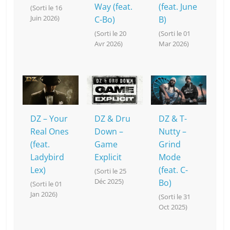
Way (feat.
(feat. June
(Sorti le 16
Juin 2026)
C-Bo)
B)
(Sorti le 20
(Sorti le 01
Avr 2026)
Mar 2026)
DZ – Your
DZ & Dru
DZ & T-
Real Ones
Down –
Nutty –
(feat.
Game
Grind
Ladybird
Explicit
Mode
Lex)
(feat. C-
(Sorti le 25
Déc 2025)
Bo)
(Sorti le 01
Jan 2026)
(Sorti le 31
Oct 2025)