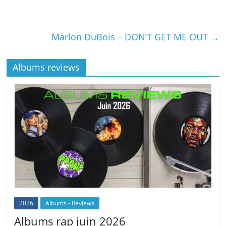
Marlon DuBois – DON’T GET ME OUT
→
Albums reviews
2026
Albums - Reviews
Albums rap juin 2026