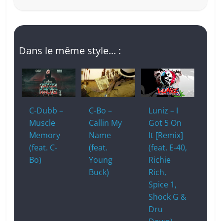
Dans le même style... :
C-Dubb –
C-Bo –
Luniz – I
Muscle
Callin My
Got 5 On
Memory
Name
It [Remix]
(feat. C-
(feat.
(feat. E-40,
Bo)
Young
Richie
Buck)
Rich,
Spice 1,
Shock G &
Dru