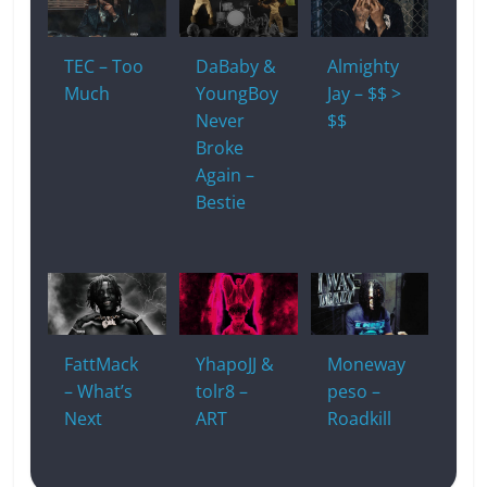
TEC – Too
DaBaby &
Almighty
Much
YoungBoy
Jay – $$ >
Never
$$
Broke
Again –
Bestie
FattMack
YhapoJJ &
Moneway
– What’s
tolr8 –
peso –
Next
ART
Roadkill