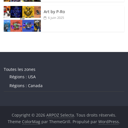
Art by P‑Ro
6 juin 2025
Toutes les zones
Régions : USA
Régions : Canada
Copyright © 2026
ARPOZ Selecta
. Tous droits réservés.
Theme
ColorMag
par ThemeGrill. Propulsé par
WordPress
.