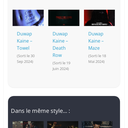
Duwap
Duwap
Duwap
Kaine –
Kaine –
Kaine –
Towel
Death
Maze
Row
(Sorti le 30
(Sorti le 18
Sep 2024)
Mai 2024)
(Sorti le 19
Juin 2024)
Dans le même style... :