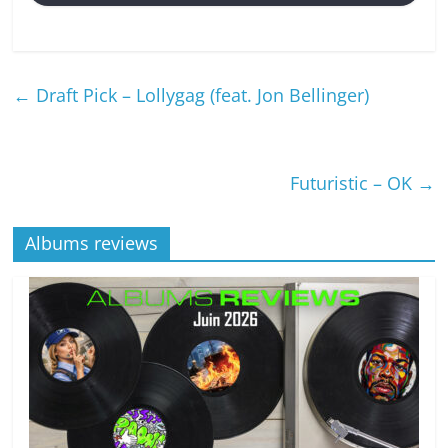
←
Draft Pick – Lollygag (feat. Jon Bellinger)
Futuristic – OK
→
Albums reviews