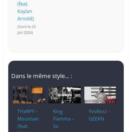
(feat.
Kaylan
Arnold)
(Sorti le 23
Jan 2026)
Dans le même style... :
THxRPY –
King
YesRezz –
Mountain
Flamma –
GEEKN
(feat.
So