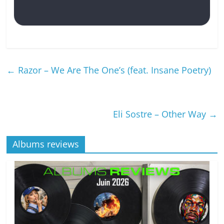
←
Razor – We Are The One’s (feat. Insane Poetry)
Eli Sostre – Other Way
→
Albums reviews