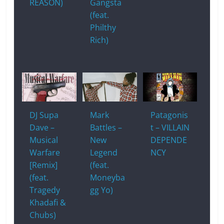
REASON)
Gangsta
(feat.
Philthy
Rich)
DJ Supa
Mark
Patagonis
Dave –
Battles –
t – VILLAIN
Musical
New
DEPENDE
Warfare
Legend
NCY
[Remix]
(feat.
(feat.
Moneyba
Tragedy
gg Yo)
Khadafi &
Chubs)