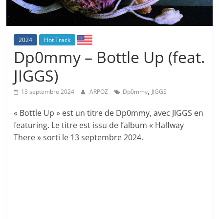
2024
Hot Track
Dp0mmy – Bottle Up (feat.
JIGGS)
,
13 septembre 2024
ARPOZ
Dp0mmy
JIGGS
« Bottle Up » est un titre de Dp0mmy, avec JIGGS en
featuring. Le titre est issu de l’album « Halfway
There » sorti le 13 septembre 2024.