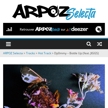
Passer
au
contenu
ARPOZ
Selecta
by
ARPOZ Selecta
>
Tracks
>
Hot Track
>
Dp0mmy – Bottle Up (feat. JIGGS)
ARPOZ
&
BENNO