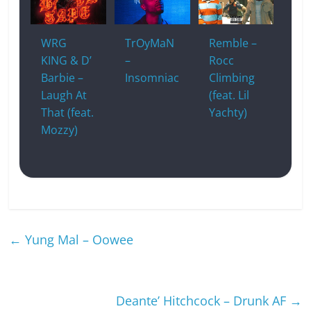
WRG
TrOyMaN
Remble –
KING & D’
–
Rocc
Barbie –
Insomniac
Climbing
Laugh At
(feat. Lil
That (feat.
Yachty)
Mozzy)
←
Yung Mal – Oowee
Deante’ Hitchcock – Drunk AF
→