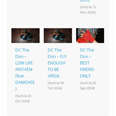
Don)
(Sorti le 15
Nov 2024)
DC The
DC The
DC The
Don –
Don – FLY
Don –
LOW LIFE
ENOUGH
BEST
ANTHEM
TO BE
FRIEND
(feat.
VIRGIL
ONLY
DAMOYEE
(Sorti le 09
(Sorti le 20
Oct 2024)
Sep 2024)
)
(Sorti le 23
Oct 2024)