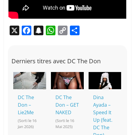
X
F
S
W
C
P
a
n
h
o
ar
c
a
at
p
ta
e
p
s
y
g
Derniers titres avec DC The Don
b
c
A
Li
er
o
h
p
n
o
at
p
k
k
DC The
DC The
Dina
Don –
Don – GET
Ayada –
Lie2Me
NAKED
Speed It
Up (feat.
(Sorti le 16
(Sorti le 16
Jan 2026)
Mai 2025)
DC The