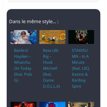
Dans le même style... :
Bankrol
Rexx Life
STAXXSU
Hayden –
Raj –
MN – In A
Whatchu
Hook
Minute
On Today
Mitchell
(feat. LilCJ
(feat. Polo
(feat.
Kasino &
G)
Dame
Rariboy
D.O.L.L.A)
Spin)