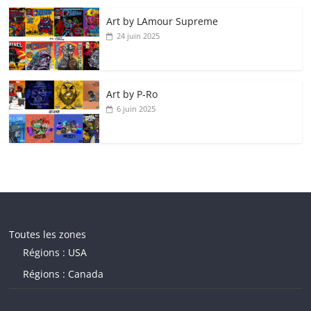
Art by LAmour Supreme
24 juin 2025
Art by P‑Ro
6 juin 2025
Toutes les zones
Régions : USA
Régions : Canada