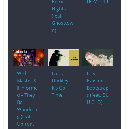
Refried
HOMBULT
Nights
(feat.
Ghosttow
n)
Wish
Barry
Ellis
Master &
Darkley –
Evason –
Illinforme
It’s Go
Bootstrap
d – They
Time
s (feat. E L
Be
U C I D)
Wonderin
g (feat.
Upfront