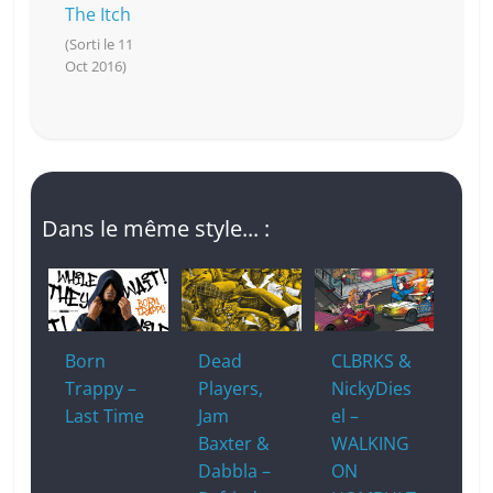
The Itch
(Sorti le 11
Oct 2016)
Dans le même style... :
Born
Dead
CLBRKS &
Trappy –
Players,
NickyDies
Last Time
Jam
el –
Baxter &
WALKING
Dabbla –
ON