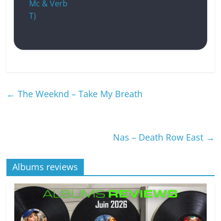
Mc & Verb
T)
←
The Weeknd – Take My Breath
Nas – Death Row East
→
Albums reviews