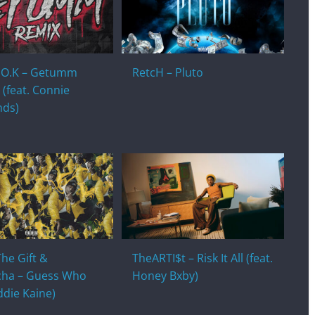
.O.K – Getumm
RetcH – Pluto
 (feat. Connie
ds)
The Gift &
TheARTI$t – Risk It All (feat.
ha – Guess Who
Honey Bxby)
Eddie Kaine)