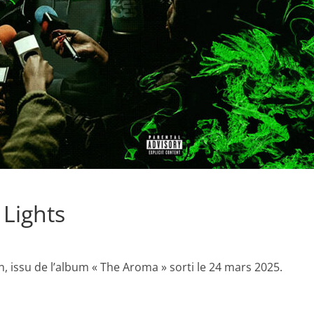
 Lights
n, issu de l’album « The Aroma » sorti le 24 mars 2025.