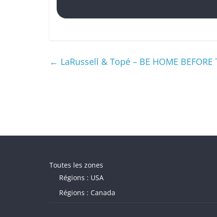
←
LaRussell & Topé – BE HOME BEFORE
Toutes les zones
Régions : USA
Régions : Canada