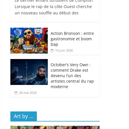
Le dernier enfant turbulent de Compton
Lorsque le rap de la côte Ouest cherche
un nouveau souffle au début des
Action Bronson : entre
gastronomie et boom
bap
10 juin 2026
October’s Very Own :
comment Drake est
devenu l’un des
artistes central du rap
moderne
28 mai 2026
Art by …