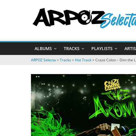
Passer
ARPOZ
au
contenu
Selecta
by
ALBUMS
TRACKS
PLAYLISTS
ARTI
ARPOZ
&
ARPOZ Selecta
>
Tracks
>
Hot Track
>
Craze Colon – Dim the L
BENNO