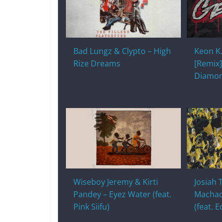
o
at
p
k
k
Bad Lungz & Clypto – High
Keon K
Rize Dreams
[Remix]
Diamon
Wiseboy Jeremy & Kirti
Josiah 
Pandey – Eyez Water (feat.
Machac
Pink Siifu)
(feat. 