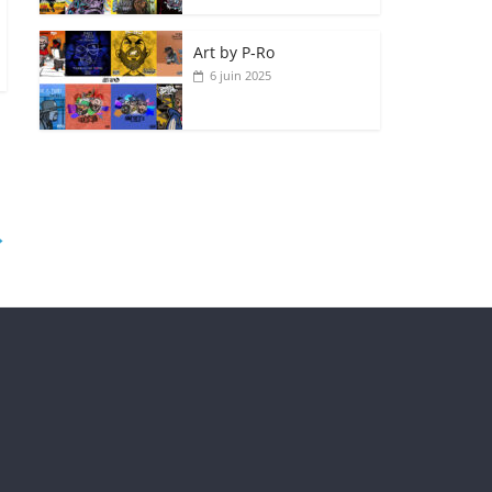
Art by P‑Ro
6 juin 2025
→