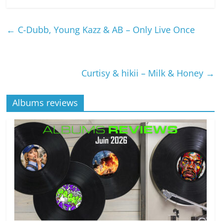
←
C-Dubb, Young Kazz & AB – Only Live Once
Curtisy & hikii – Milk & Honey
→
Albums reviews