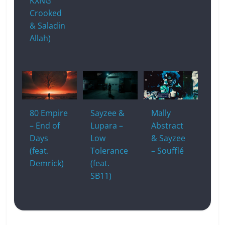
KXNG
Crooked
& Saladin
Allah)
80 Empire
Sayzee &
Mally
– End of
Lupara –
Abstract
Days
Low
& Sayzee
(feat.
Tolerance
– Soufflé
Demrick)
(feat.
SB11)