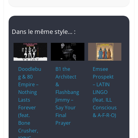
Dans le même style... :
Doodlebu
B1 the
Emsee
g & 80
Architect
Prospekt
Empire –
&
– LATIN
Nothing
Flashbang
LINGO
Lasts
Jimmy –
(feat. ILL
Forever
Say Your
Conscious
(feat.
Final
& A-F-R-O)
Bone
Prayer
Crusher,