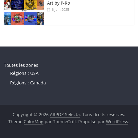
Art by P‑Ro
6 juin 2025
Toutes les zones
Régions : USA
Régions : Canada
Copyright © 2026
ARPOZ Selecta
. Tous droits réservés.
Theme
ColorMag
par ThemeGrill. Propulsé par
WordPress
.