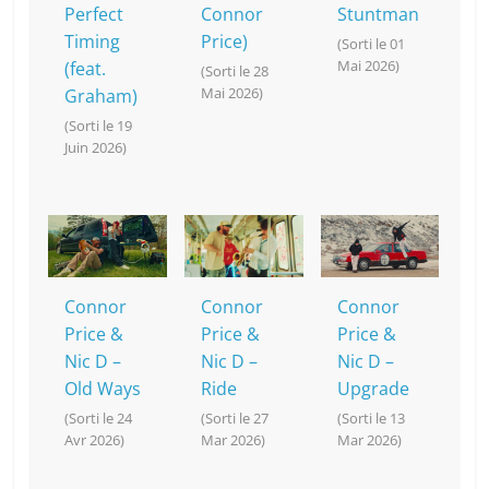
Perfect
Connor
Stuntman
Timing
Price)
(Sorti le 01
Mai 2026)
(feat.
(Sorti le 28
Mai 2026)
Graham)
(Sorti le 19
Juin 2026)
Connor
Connor
Connor
Price &
Price &
Price &
Nic D –
Nic D –
Nic D –
Old Ways
Ride
Upgrade
(Sorti le 24
(Sorti le 27
(Sorti le 13
Avr 2026)
Mar 2026)
Mar 2026)