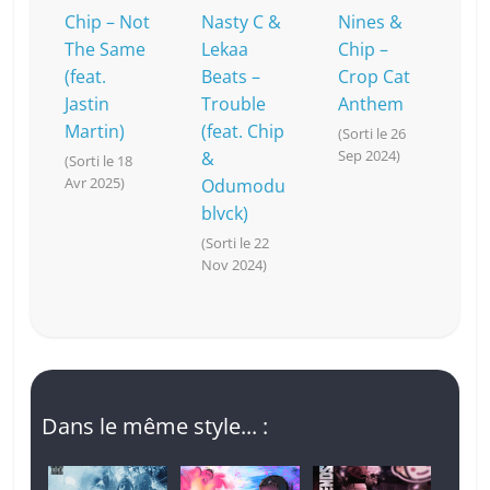
Chip – Not
Nasty C &
Nines &
The Same
Lekaa
Chip –
(feat.
Beats –
Crop Cat
Jastin
Trouble
Anthem
Martin)
(feat. Chip
(Sorti le 26
Sep 2024)
&
(Sorti le 18
Avr 2025)
Odumodu
blvck)
(Sorti le 22
Nov 2024)
Dans le même style... :