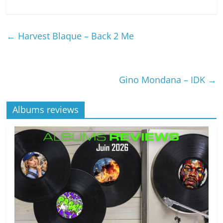
←
Harvest Blaque – Back 2 Me
Gino Mondana – IDK
→
Albums reviews