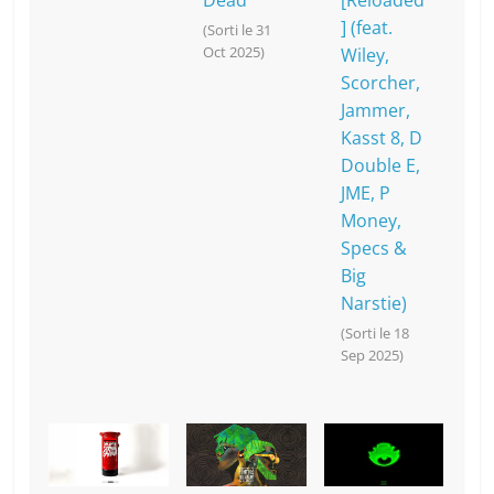
Dead
[Reloaded
] (feat.
(Sorti le 31
Oct 2025)
Wiley,
Scorcher,
Jammer,
Kasst 8, D
Double E,
JME, P
Money,
Specs &
Big
Narstie)
(Sorti le 18
Sep 2025)