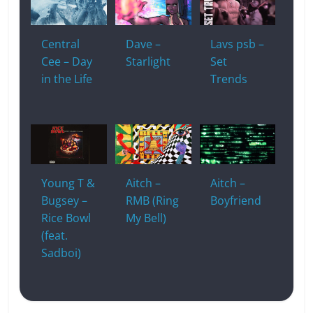
Central
Dave –
Lavs psb –
Cee – Day
Starlight
Set
in the Life
Trends
Young T &
Aitch –
Aitch –
Bugsey –
RMB (Ring
Boyfriend
Rice Bowl
My Bell)
(feat.
Sadboi)