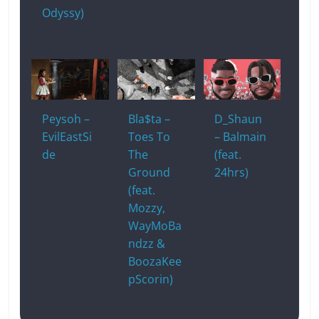
Odyssy)
Peysoh –
Bla$ta –
D_Shaun
EvilEastSi
Toes To
– Balmain
de
The
(feat.
Ground
24hrs)
(feat.
Mozzy,
WayMoBa
ndzz &
BoozaKee
pScorin)