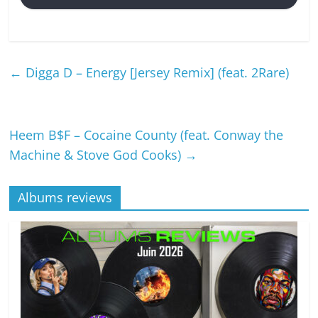
←
Digga D – Energy [Jersey Remix] (feat. 2Rare)
Heem B$F – Cocaine County (feat. Conway the
Machine & Stove God Cooks)
→
Albums reviews