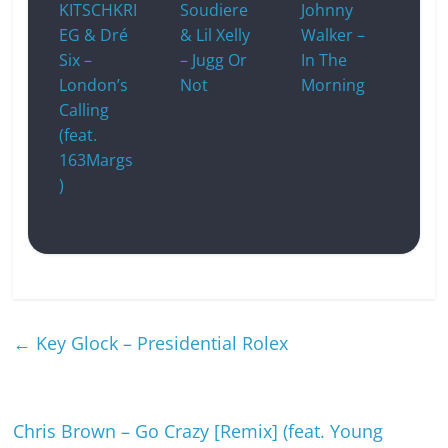
KITSCHKRI
Soudiere
Johnny
EG & Dré
& Lil Xelly
Walker –
Six –
– Jugg Or
In The
London’s
Not
Morning
Calling
(feat.
163Margs
)
←
Key Glock – Presidential Rolex
Chris Brown – Go Crazy [Remix] (feat. Young