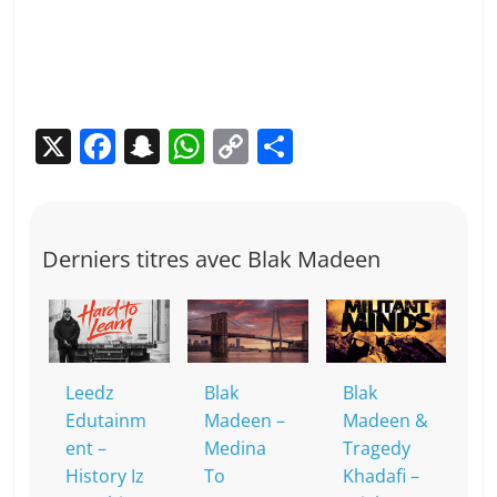
X
F
S
W
C
P
a
n
h
o
ar
c
a
at
p
ta
e
p
s
y
g
Derniers titres avec Blak Madeen
b
c
A
Li
er
o
h
p
n
o
at
p
k
k
Leedz
Blak
Blak
Edutainm
Madeen –
Madeen &
ent –
Medina
Tragedy
History Iz
To
Khadafi –