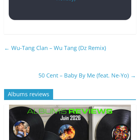
←
Wu-Tang Clan – Wu Tang (Dz Remix)
50 Cent – Baby By Me (feat. Ne-Yo)
→
Albums reviews