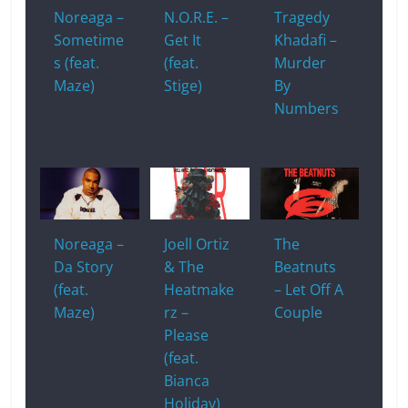
Noreaga –
N.O.R.E. –
Tragedy
Sometime
Get It
Khadafi –
s (feat.
(feat.
Murder
Maze)
Stige)
By
Numbers
Noreaga –
Joell Ortiz
The
Da Story
& The
Beatnuts
(feat.
Heatmake
– Let Off A
Maze)
rz –
Couple
Please
(feat.
Bianca
Holiday)