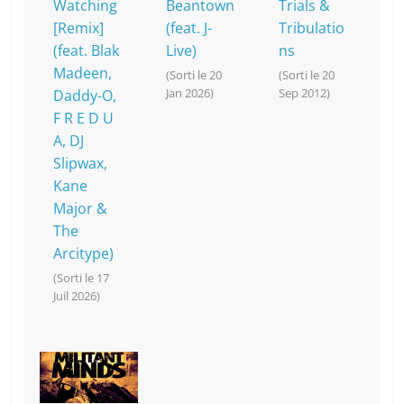
Watching
Beantown
Trials &
[Remix]
(feat. J-
Tribulatio
(feat. Blak
Live)
ns
Madeen,
(Sorti le 20
(Sorti le 20
Jan 2026)
Sep 2012)
Daddy-O,
F R E D U
A, DJ
Slipwax,
Kane
Major &
The
Arcitype)
(Sorti le 17
Juil 2026)