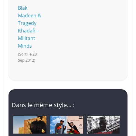
Blak
Madeen &
Tragedy
Khadafi –
Militant
Minds
(Sorti le 20
Sep 2012)
Dans le même style... :