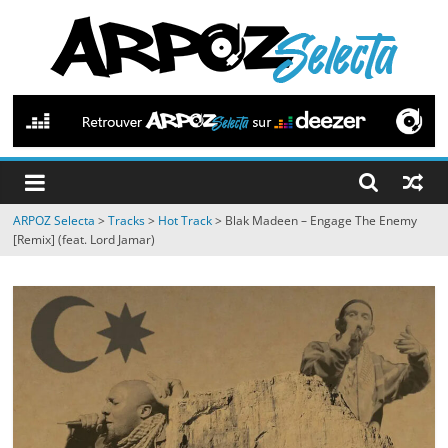
Passer
au
contenu
ARPOZ
Selecta
by
ARPOZ Selecta
>
Tracks
>
Hot Track
>
Blak Madeen – Engage The Enemy
ARPOZ
[Remix] (feat. Lord Jamar)
&
BENNO