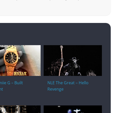
iie G – Built
NLE The Great – Hello
nt
Revenge