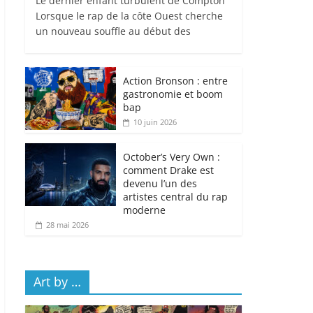
Le dernier enfant turbulent de Compton
Lorsque le rap de la côte Ouest cherche
un nouveau souffle au début des
Action Bronson : entre
gastronomie et boom
bap
10 juin 2026
October’s Very Own :
comment Drake est
devenu l’un des
artistes central du rap
moderne
28 mai 2026
Art by …