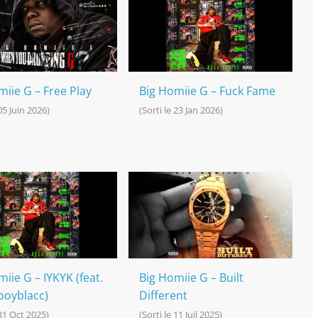
miie G – Free Play
Big Homiie G – Fuck Fame
 05 Juin 2026)
(Sorti le 23 Jan 2026)
iie G – IYKYK (feat.
Big Homiie G – Built
boyblacc)
Different
 31 Oct 2025)
(Sorti le 11 Juil 2025)