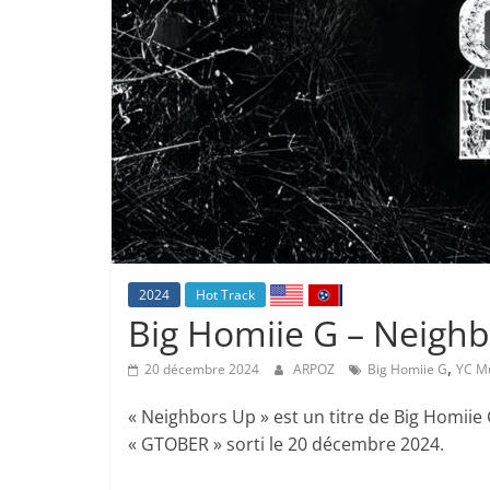
2024
Hot Track
Big Homiie G – Neighb
,
20 décembre 2024
ARPOZ
Big Homiie G
YC M
« Neighbors Up » est un titre de Big Homiie G
« GTOBER » sorti le 20 décembre 2024.