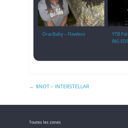
DracBaby – Flawless
YTB Fat
BIG ED
←
$NOT – INTERSTELLAR
Toutes les zones