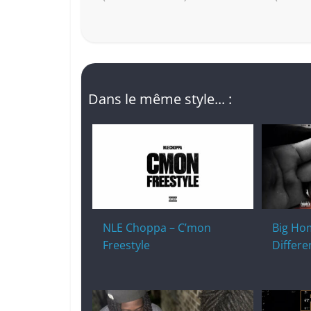
Dans le même style... :
NLE Choppa – C’mon
Big Hom
Freestyle
Differe