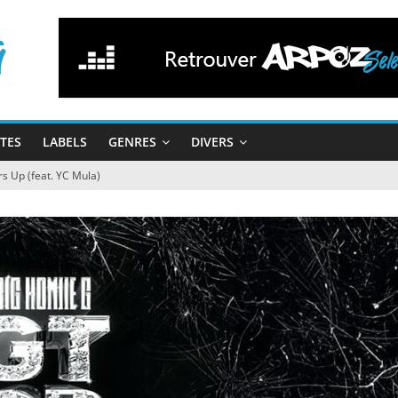
STES
LABELS
GENRES
DIVERS
s Up (feat. YC Mula)