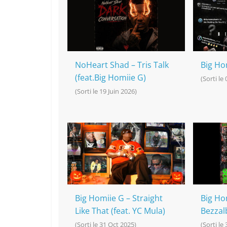
o
h
p
n
o
at
p
k
k
NoHeart Shad – Tris Talk
Big Ho
(feat.Big Homiie G)
(Sorti le
(Sorti le 19 Juin 2026)
Big Homiie G – Straight
Big Hom
Like That (feat. YC Mula)
Bezzal
(Sorti le 31 Oct 2025)
(Sorti le