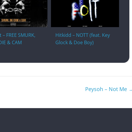
t – FREE SMURK,
Hitkidd – NOTT (feat. Key
DIE & CAM
Glock & Doe Boy)
Peysoh – Not Me