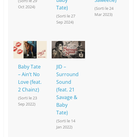
Baby
Saweetie)
(Sorti le 29
Oct 2024)
Tate)
(Sorti le 24
Mar 2023)
(Sorti le 27
Sep 2024)
Baby Tate
JID –
– Ain’t No
Surround
Love (feat.
Sound
2 Chainz)
(feat. 21
Savage &
(Sorti le 23
Sep 2022)
Baby
Tate)
(Sorti le 14
Jan 2022)