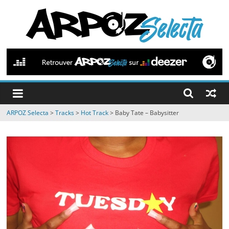
Passer
au
contenu
ARPOZ
Selecta
by
ARPOZ Selecta
>
Tracks
>
Hot Track
>
Baby Tate – Babysitter
ARPOZ
&
BENNO