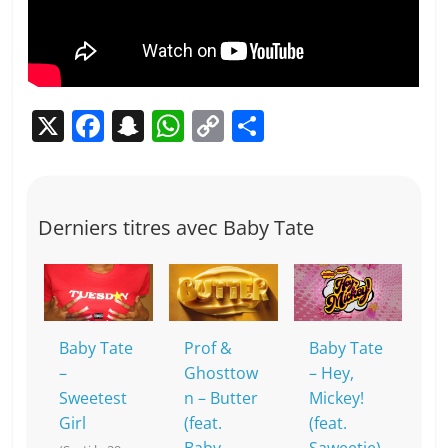
X
F
S
W
C
P
a
n
h
o
ar
c
a
at
p
ta
e
p
s
y
g
Derniers titres avec Baby Tate
b
c
A
Li
er
o
h
p
n
o
at
p
k
k
Baby Tate
Prof &
Baby Tate
–
Ghosttow
– Hey,
Sweetest
n – Butter
Mickey!
Girl
(feat.
(feat.