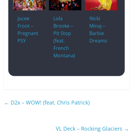
Jucee
Lola
Nicki
Froot –
Brooke –
Minaj –
Pregnant
Pit Stop
Barbie
PSY
(feat.
Dreams
French
Montana)
←
D2x – WOW! (feat. Chris Patrick)
VL Deck – Rocking Glaciers
→