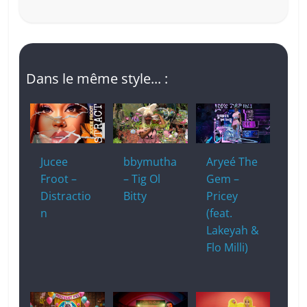
Dans le même style... :
Jucee
bbymutha
Aryeé The
Froot –
– Tig Ol
Gem –
Distractio
Bitty
Pricey
n
(feat.
Lakeyah &
Flo Milli)