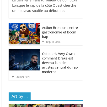
Le dernier enfant turbulent de Compton
Lorsque le rap de la côte Ouest cherche
un nouveau souffle au début des
Action Bronson : entre
gastronomie et boom
bap
10 juin 2026
October’s Very Own :
comment Drake est
devenu l’un des
artistes central du rap
moderne
28 mai 2026
Art by …