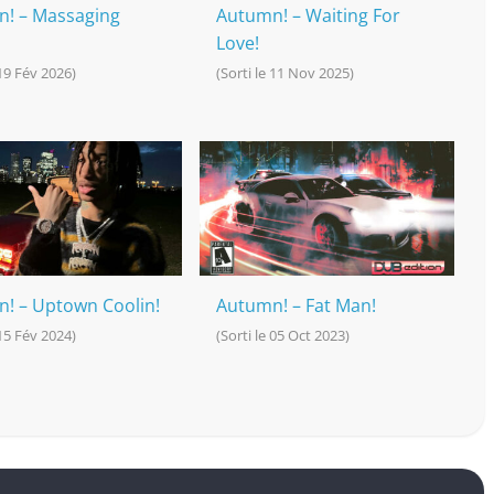
! – Massaging
Autumn! – Waiting For
Love!
 19 Fév 2026)
(Sorti le 11 Nov 2025)
! – Uptown Coolin!
Autumn! – Fat Man!
 15 Fév 2024)
(Sorti le 05 Oct 2023)