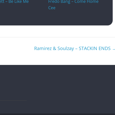
t – Be Like Me
Fredo Bang – Come Home
Cee
Ramirez & Soulzay – STACKIN ENDS