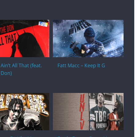
in’t All That (feat.
Fatt Macc – Keep It G
 Don)