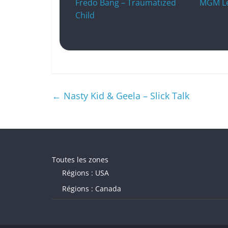
Fredo Bang – Traumatized
MGM Let
Child
←
Nasty Kid & Geela – Slick Talk
Toutes les zones
Régions : USA
Régions : Canada