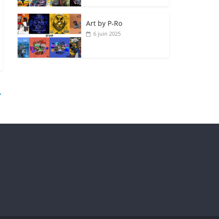
Art by P‑Ro
6 juin 2025
→