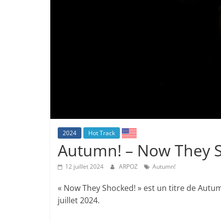
2024
Hot Track
Autumn! – Now They 
12 juillet 2024
ARPOZ
Autumn!
« Now They Shocked! » est un titre de Autum
juillet 2024.