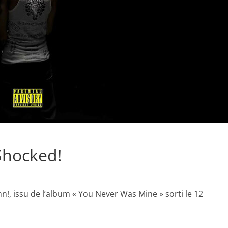
Shocked!
n!, issu de l’album « You Never Was Mine » sorti le 12