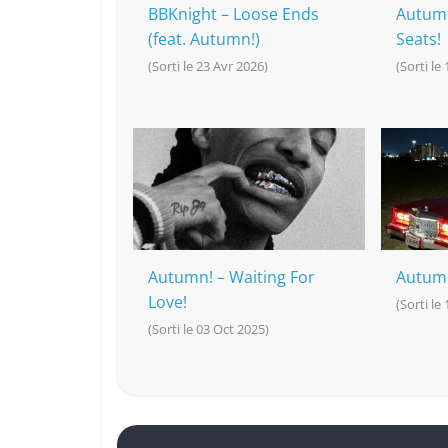
BBKnight – Loose Ends
Autumn
(feat. Autumn!)
Seats!
(Sorti le 23 Avr 2026)
(Sorti le
Autumn! – Waiting For
Autumn
Love!
(Sorti le
(Sorti le 03 Oct 2025)