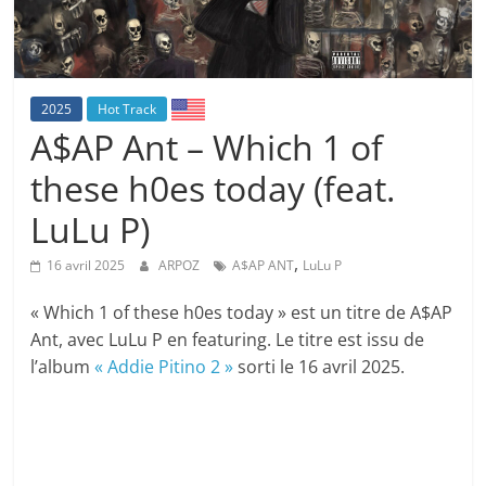
2025
Hot Track
A$AP Ant – Which 1 of
these h0es today (feat.
LuLu P)
,
16 avril 2025
ARPOZ
A$AP ANT
LuLu P
« Which 1 of these h0es today » est un titre de A$AP
Ant, avec LuLu P en featuring. Le titre est issu de
l’album
« Addie Pitino 2 »
sorti le 16 avril 2025.