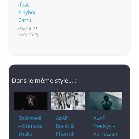
(feat.
Playboi
Carti)
(Sorti le 25
Août 2017)
Dans le même style... :
Shakewell
A$AP
A$AP
– Grimace
Rocky &
Twelvyy –
Shake
Pharrell
Verrazzan