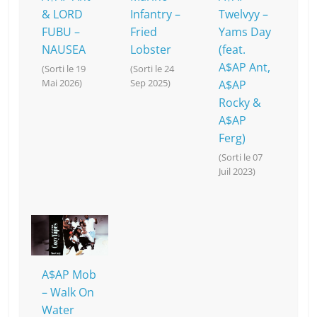
& LORD
Infantry –
Twelvyy –
FUBU –
Fried
Yams Day
NAUSEA
Lobster
(feat.
A$AP Ant,
(Sorti le 19
(Sorti le 24
Mai 2026)
Sep 2025)
A$AP
Rocky &
A$AP
Ferg)
(Sorti le 07
Juil 2023)
A$AP Mob
– Walk On
Water