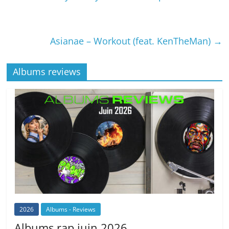
Asianae – Workout (feat. KenTheMan)
→
Albums reviews
2026
Albums - Reviews
Albums rap juin 2026