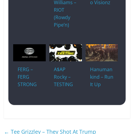
Williams –
o Visionz
RIOT
(Rowdy
Pipe’n)
FERG –
A$AP
Hanuman
FERG
Rocky –
kind – Run
STRONG
TESTING
It Up
←
Tee Grizzley – They Shot At Trump