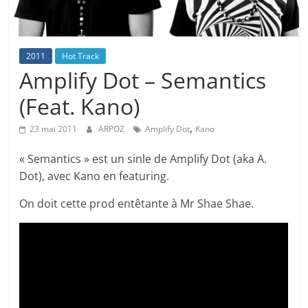
2011
Hot Track
Amplify Dot – Semantics
(Feat. Kano)
,
23 mai 2011
ARPOZ
Amplify Dot
Kano
« Semantics » est un sinle de Amplify Dot (aka A.
Dot), avec Kano en featuring.
On doit cette prod entêtante à Mr Shae Shae.