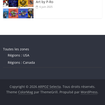
Art by P‑Ro
6 juin 2025
Toutes les zones
Régions : USA
Régions : Canada
Copyright © 2026
ARPOZ Selecta
. Tous droits réservés.
Theme
ColorMag
par ThemeGrill. Propulsé par
WordPress
.