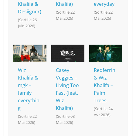
Khalifa &
Khalifa)
everyday
Desiigner)
(Sorti le 22
(Sorti le 22
Mai 2026)
Mai 2026)
(Sorti le 26
Juin 2026)
Wiz
Casey
Redferrin
Khalifa &
Veggies –
& Wiz
mgk –
Living Too
Khalifa –
family
Fast (feat.
Palm
everythin
Wiz
Trees
g
Khalifa)
(Sorti le 24
Avr 2026)
(Sorti le 22
(Sorti le 08
Mai 2026)
Mai 2026)