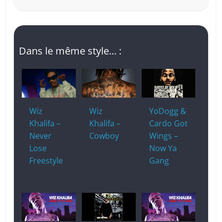
Dans le même style... :
Wiz
Wiz
YoDogg &
Khalifa –
Khalifa –
Cardo Got
Never
Cowboy
Wings –
Lose
Now Ya
Freestyle
Gang