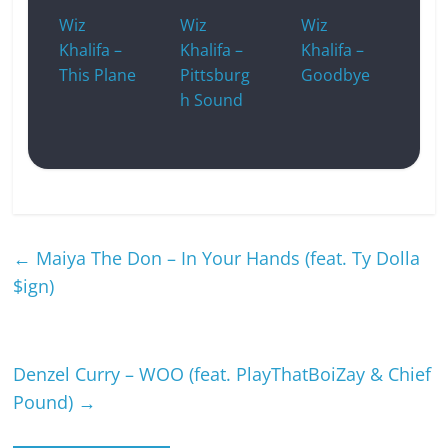
Wiz
Wiz
Wiz
Khalifa –
Khalifa –
Khalifa –
This Plane
Pittsburg
Goodbye
h Sound
←
Maiya The Don – In Your Hands (feat. Ty Dolla
$ign)
Denzel Curry – WOO (feat. PlayThatBoiZay & Chief
Pound)
→