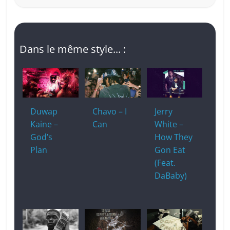
Dans le même style... :
Duwap
Chavo – I
Jerry
Kaine –
Can
White –
God’s
How They
Plan
Gon Eat
(Feat.
DaBaby)