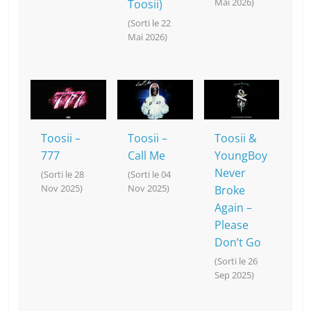
Mai 2026)
Toosii)
(Sorti le 22
Mai 2026)
Toosii –
Toosii –
Toosii &
777
Call Me
YoungBoy
Never
(Sorti le 28
(Sorti le 04
Nov 2025)
Nov 2025)
Broke
Again –
Please
Don’t Go
(Sorti le 26
Sep 2025)