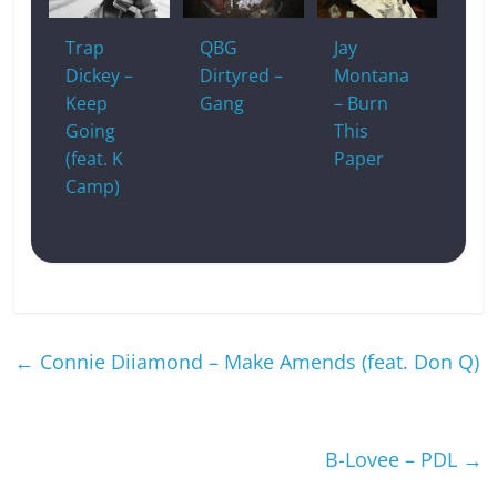
Trap
QBG
Jay
Dickey –
Dirtyred –
Montana
Keep
Gang
– Burn
Going
This
(feat. K
Paper
Camp)
←
Connie Diiamond – Make Amends (feat. Don Q)
B-Lovee – PDL
→