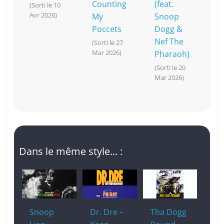
Counting
(feat.
(Sorti le 10
Avr 2026)
My
Snoop
Poccets
Dogg &
Nef The
(Sorti le 27
Mar 2026)
Pharaoh)
(Sorti le 20
Mar 2026)
Dans le même style... :
Snoop
Dr. Dre –
Tha Dogg