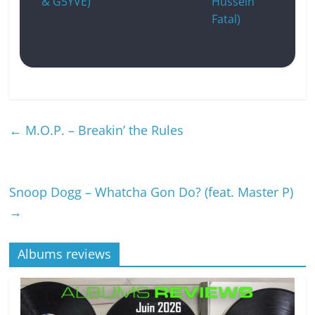
& G5YVE)
Hussein
Fatal)
←
M.O.P. – Breakin’ the Rules
Snoop Dogg – Whatcha Gon Do? (feat. Master P)
→
Albums reviews