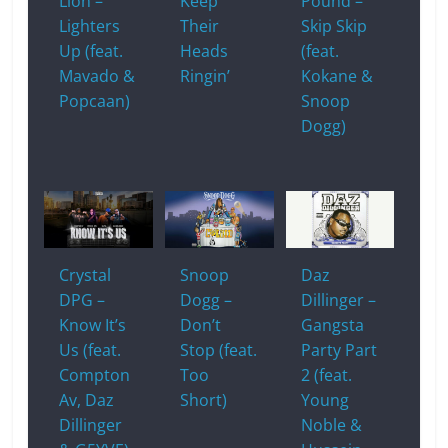
Lion –
Keep
Pound –
Lighters
Their
Skip Skip
Up (feat.
Heads
(feat.
Mavado &
Ringin’
Kokane &
Popcaan)
Snoop
Dogg)
Crystal
Snoop
Daz
DPG –
Dogg –
Dillinger –
Know It’s
Don’t
Gangsta
Us (feat.
Stop (feat.
Party Part
Compton
Too
2 (feat.
Av, Daz
Short)
Young
Dillinger
Noble &