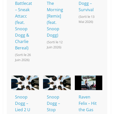
Battlecat
The
Dogg –
– Sneak
Morning
Survival
Attacc
[Remix]
(Sorti le 13
Mai 2026)
(feat.
(feat.
Snoop
Snoop
Dogg &
Dogg)
Charlie
(Sorti le 12
Juin 2026)
Bereal)
(Sorti le 26
Juin 2026)
Snoop
Snoop
Raven
Dogg –
Dogg –
Felix – Hit
Lied 2 U
Stop
the Gas