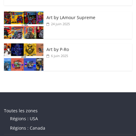
Art by LAmour Supreme
24 juin 2025
Art by P‑Ro
6 juin 2025
Toutes les zones
Régions : USA
Régions : Canada