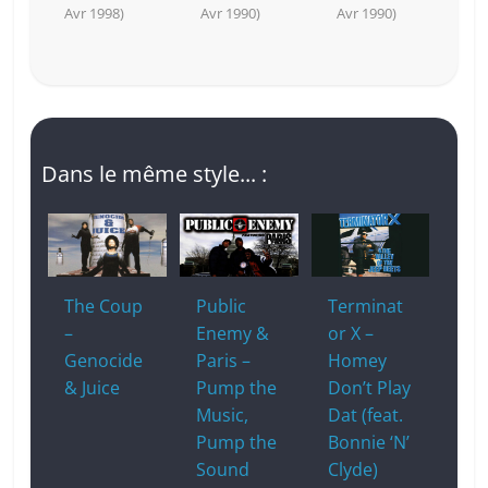
Avr 1998)
Avr 1990)
Avr 1990)
Dans le même style... :
The Coup
Public
Terminat
–
Enemy &
or X –
Genocide
Paris –
Homey
& Juice
Pump the
Don’t Play
Music,
Dat (feat.
Pump the
Bonnie ‘N’
Sound
Clyde)