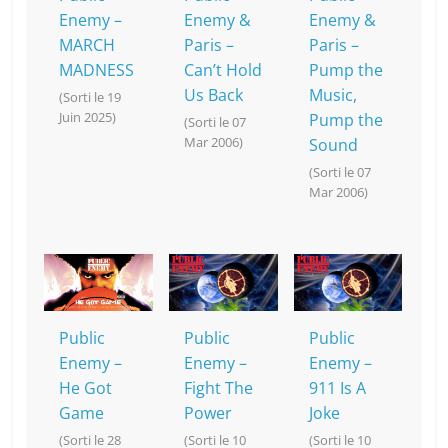
Enemy –
Enemy &
Enemy &
MARCH
Paris –
Paris –
MADNESS
Can’t Hold
Pump the
Us Back
Music,
(Sorti le 19
Juin 2025)
Pump the
(Sorti le 07
Mar 2006)
Sound
(Sorti le 07
Mar 2006)
Public
Public
Public
Enemy –
Enemy –
Enemy –
He Got
Fight The
911 Is A
Game
Power
Joke
(Sorti le 28
(Sorti le 10
(Sorti le 10