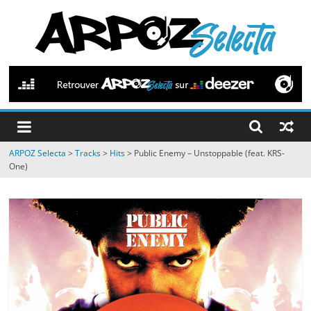
Passer
au
contenu
ARPOZ
Selecta
by
ARPOZ Selecta
>
Tracks
>
Hits
>
Public Enemy – Unstoppable (feat. KRS-
ARPOZ
One)
&
BENNO