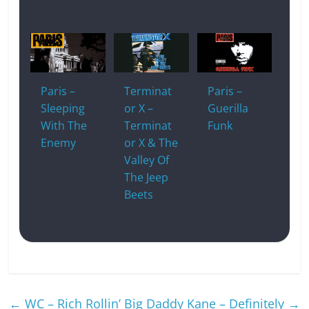
Paris –
Terminat
Paris –
Sleeping
or X –
Guerilla
With The
Terminat
Funk
Enemy
or X & The
Valley Of
The Jeep
Beets
←
WC – Rich Rollin’
Big Daddy Kane – Definitely
→