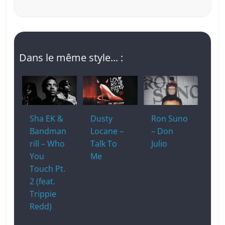
Dans le même style... :
Sha EK &
Dusty
Ron Suno
Bandman
Locane –
– Don
rill – Who
Talk To
Julio
You
Me
Touch Pt.
2 (feat.
Trippie
Redd)