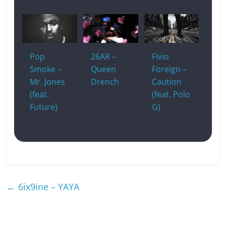
Pop
26AR –
Fivio
Smoke –
Queen
Foreign –
Mr. Jones
Drench
Caution
(feat.
(feat. Polo
Future)
G)
←
6ix9ine – YAYA