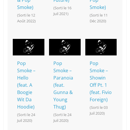
& Pop
Future)
Pop
Smoke)
Smoke)
(Sorti le 16
Juil 2021)
(Sorti le 12
(Sorti le 11
Août 2022)
Déc 2020)
Pop
Pop
Pop
Smoke –
Smoke –
Smoke –
Hello
Paranoia
Showin
(feat. A
(feat.
Off Pt. 1
Boogie
Gunna &
(feat. Fivio
Wit Da
Young
Foreign)
Hoodie)
Thug)
(Sorti le 03
Juil 2020)
(Sorti le 24
(Sorti le 24
Juil 2020)
Juil 2020)