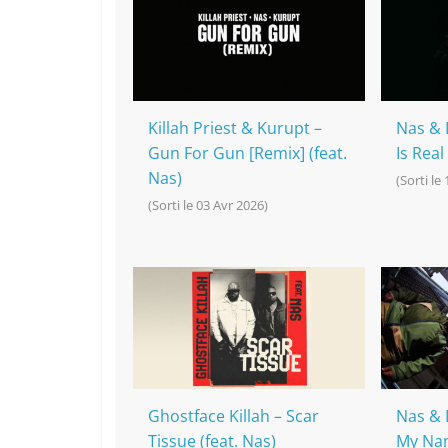
o
h
p
n
o
at
p
k
k
Killah Priest & Kurupt –
Nas & 
Gun For Gun [Remix] (feat.
Is Real
Nas)
(Sorti le
(Sorti le 03 Avr 2026)
Ghostface Killah – Scar
Nas & 
Tissue (feat. Nas)
My Na