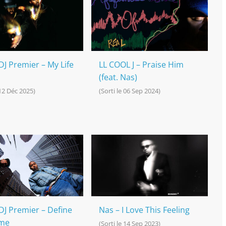
DJ Premier – My Life
LL COOL J – Praise Him
(feat. Nas)
 12 Déc 2025)
(Sorti le 06 Sep 2024)
DJ Premier – Define
Nas – I Love This Feeling
me
(Sorti le 14 Sep 2023)