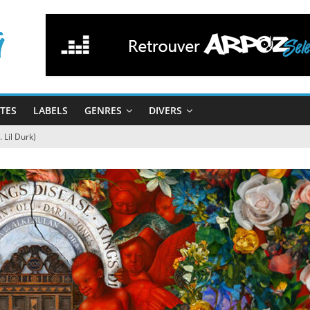
STES
LABELS
GENRES
DIVERS
 Lil Durk)