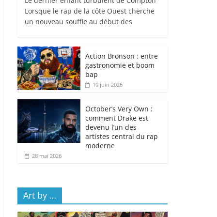
Le dernier enfant turbulent de Compton
Lorsque le rap de la côte Ouest cherche
un nouveau souffle au début des
Action Bronson : entre
gastronomie et boom
bap
10 juin 2026
October’s Very Own :
comment Drake est
devenu l’un des
artistes central du rap
moderne
28 mai 2026
Art by …