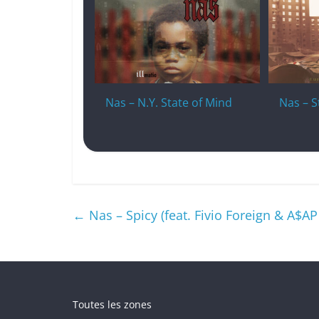
Nas – N.Y. State of Mind
Nas – 
←
Nas – Spicy (feat. Fivio Foreign & A$AP
Toutes les zones