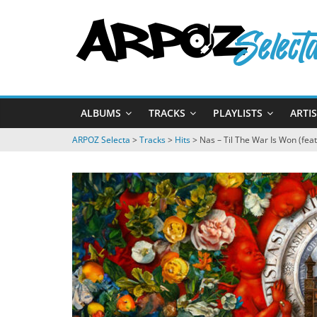
Passer
ARPOZ
au
contenu
Selecta
by
ALBUMS
TRACKS
PLAYLISTS
ARTI
ARPOZ
&
ARPOZ Selecta
>
Tracks
>
Hits
>
Nas – Til The War Is Won (feat.
BENNO