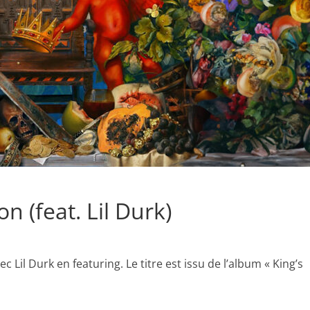
n (feat. Lil Durk)
ec Lil Durk en featuring. Le titre est issu de l’album « King’s