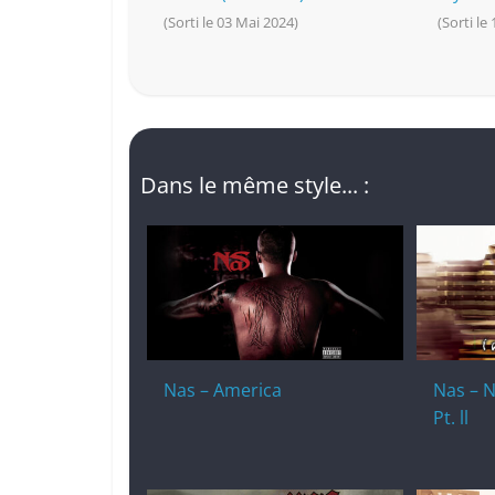
(Sorti le 03 Mai 2024)
(Sorti le
Dans le même style... :
Nas – America
Nas – N
Pt. ll