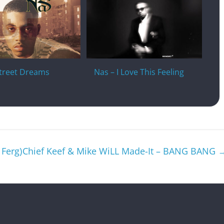
Street Dreams
Nas – I Love This Feeling
 Ferg)
Chief Keef & Mike WiLL Made-It – BANG BANG