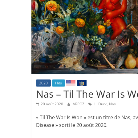
2020
Hits
Nas – Til The War Is Wo
,
20 août 2020
ARPOZ
Lil Durk
Nas
« Til The War Is Won » est un titre de Nas, av
Disease » sorti le 20 août 2020.