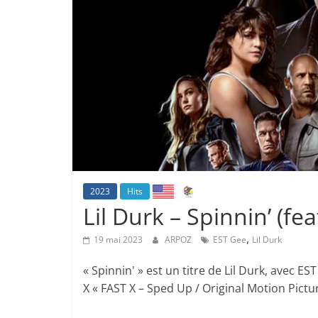
2023
Hits
Lil Durk – Spinnin’ (fe
,
19 mai 2023
ARPOZ
EST Gee
Lil Durk
« Spinnin' » est un titre de Lil Durk, avec ES
X « FAST X – Sped Up / Original Motion Pictu