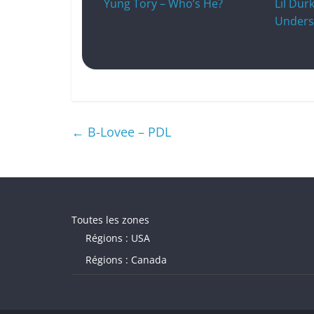
Yung Tory – Who’s He?
Lil Dur
Unders
←
B-Lovee – PDL
Toutes les zones
Régions : USA
Régions : Canada