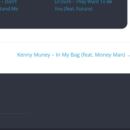
k – Don’t
Lil Durk – They Want To Be
tand Me
You (feat. Future)
Kenny Muney – In My Bag (feat. Money Man)