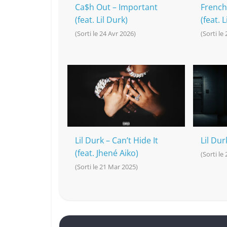
Ca$h Out – Important
French
(feat. Lil Durk)
(feat. L
(Sorti le 24 Avr 2026)
(Sorti le 
Lil Durk – Can’t Hide It
Lil Durk
(feat. Jhené Aiko)
(Sorti le
(Sorti le 21 Mar 2025)