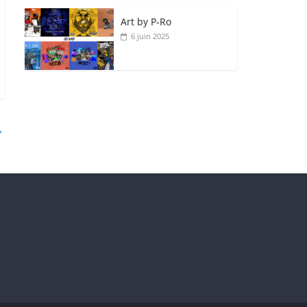
Art by P‑Ro
6 juin 2025
→