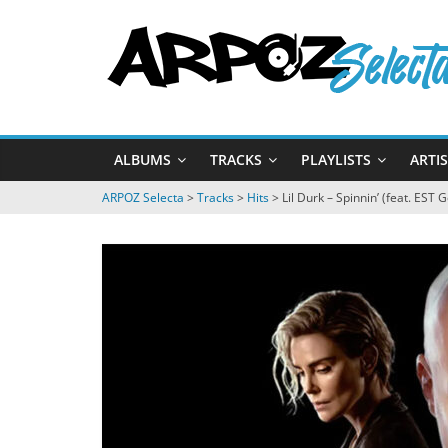
Passer
ARPOZ
au
contenu
Selecta
by
ALBUMS
TRACKS
PLAYLISTS
ARTI
ARPOZ
&
ARPOZ Selecta
>
Tracks
>
Hits
>
Lil Durk – Spinnin’ (feat. EST 
BENNO