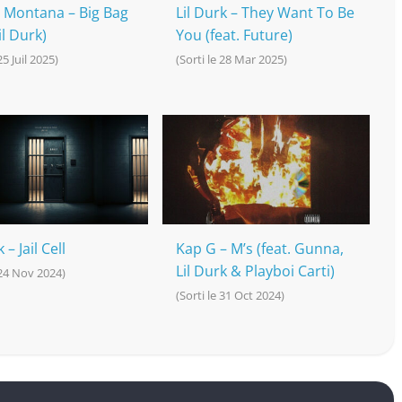
 Montana – Big Bag
Lil Durk – They Want To Be
il Durk)
You (feat. Future)
25 Juil 2025)
(Sorti le 28 Mar 2025)
 – Jail Cell
Kap G – M’s (feat. Gunna,
Lil Durk & Playboi Carti)
 24 Nov 2024)
(Sorti le 31 Oct 2024)