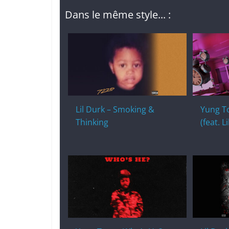
Dans le même style... :
Lil Durk – Smoking &
Yung To
Thinking
(feat. L