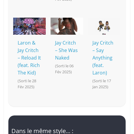
Laron &
Jay Critch
Jay Critch
Jay Critch
– She Was
– Say
– Reload It
Naked
Anything
(feat. Rich
(feat.
(Sorti le 06
Fév 2025)
The Kid)
Laron)
(Sorti le 28
(Sorti le 17
Fév 2025)
Jan 2025)
Dans le même style... :