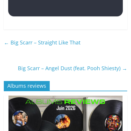
←
Big Scarr – Straight Like That
Big Scarr – Angel Dust (feat. Pooh Shiesty)
→
Albums reviews