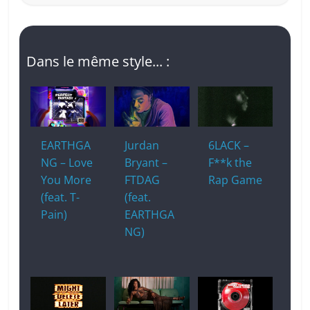
Dans le même style... :
EARTHGA
Jurdan
6LACK –
NG – Love
Bryant –
F**k the
You More
FTDAG
Rap Game
(feat. T-
(feat.
Pain)
EARTHGA
NG)