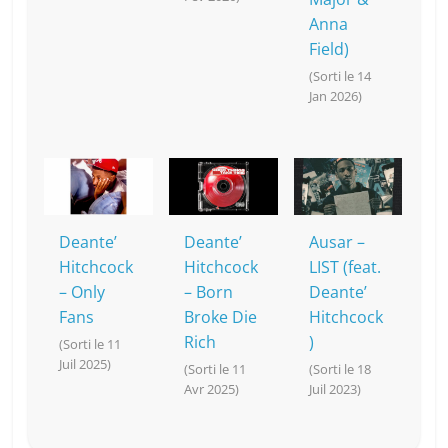
Anna
Field)
(Sorti le 14
Jan 2026)
Deante’
Deante’
Ausar –
Hitchcock
Hitchcock
LIST (feat.
– Only
– Born
Deante’
Fans
Broke Die
Hitchcock
Rich
)
(Sorti le 11
Juil 2025)
(Sorti le 11
(Sorti le 18
Avr 2025)
Juil 2023)