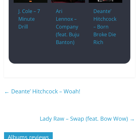
J. Cole – 7
Ari
Deante’
Minute
Lennox –
Hitchcock
Drill
Company
– Born
(feat. Buju
Broke Die
Banton)
Rich
←
Deante’ Hitchcock – Woah!
Lady Raw – Swap (feat. Bow Wow)
→
Albums reviews