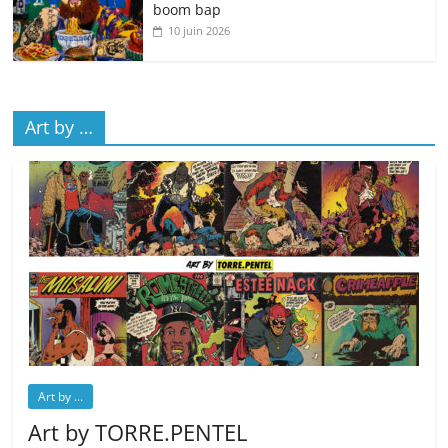
boom bap
10 juin 2026
Art by …
Art by ...
Art by TORRE.PENTEL