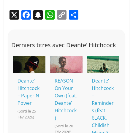
X
F
S
W
C
P
a
n
h
o
ar
c
a
at
p
ta
e
p
s
y
g
Derniers titres avec Deante' Hitchcock
b
c
A
Li
er
o
h
p
n
o
at
p
k
k
Deante’
REASON –
Deante’
Hitchcock
On Your
Hitchcock
– Paper N
Own (feat.
–
Power
Deante’
Reminder
Hitchcock
s (feat.
(Sorti le 25
Fév 2026)
)
6LACK,
Childish
(Sorti le 20
Fév 2026)
Major &