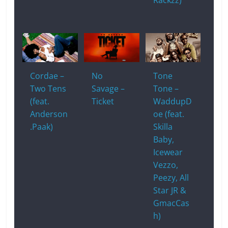
Rackzz)
Cordae –
No
Tone
Two Tens
Savage –
Tone –
(feat.
Ticket
WaddupD
Anderson
oe (feat.
.Paak)
Skilla
Baby,
Icewear
Vezzo,
Peezy, All
Star JR &
GmacCas
h)