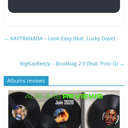
←
KAYTRANADA – Look Easy (feat. Lucky Daye)
BigKayBeezy – Bookbag 2.0 (feat. Polo G)
→
Albums reviews