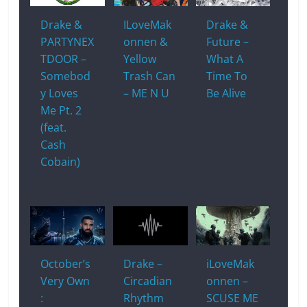
Drake &
ILoveMak
Drake &
PARTYNEX
onnen &
Future –
TDOOR –
Yellow
What A
Somebod
Trash Can
Time To
y Loves
– ME N U
Be Alive
Me Pt. 2
(feat.
Cash
Cobain)
October’s
Drake –
iLoveMak
Very Own
Circadian
onnen –
:
Rhythm
SCUSE ME