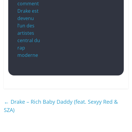
comment
Drake est
devenu
l’un des
artistes
central du
rap
moderne
←
Drake – Rich Baby Daddy (feat. Sexyy Red &
SZA)