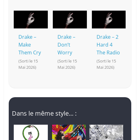
Drake –
Drake –
Drake – 2
Make
Don’t
Hard 4
Them Cry
Worry
The Radio
(Sorti le 15
(Sorti le 15
(Sorti le 15
Mai 2026)
Mai 2026)
Mai 2026)
Dans le même style... :