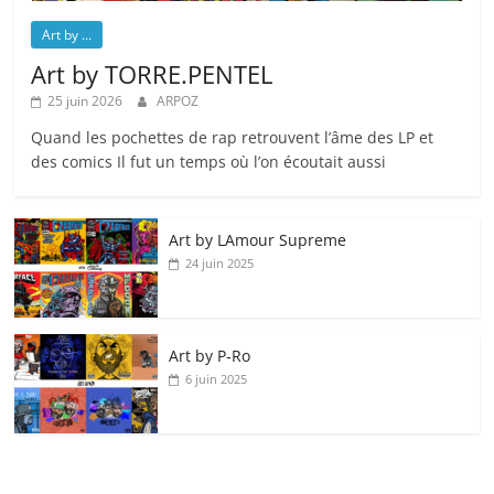
Art by ...
Art by TORRE.PENTEL
25 juin 2026
ARPOZ
Quand les pochettes de rap retrouvent l’âme des LP et
des comics Il fut un temps où l’on écoutait aussi
Art by LAmour Supreme
24 juin 2025
Art by P‑Ro
6 juin 2025