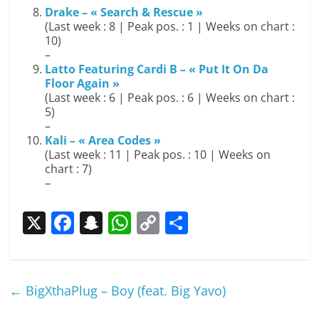
Drake – « Search & Rescue »
(Last week : 8 | Peak pos. : 1 | Weeks on chart :
10)
–
Latto Featuring Cardi B – « Put It On Da
Floor Again »
(Last week : 6 | Peak pos. : 6 | Weeks on chart :
5)
–
Kali – « Area Codes »
(Last week : 11 | Peak pos. : 10 | Weeks on
chart : 7)
–
X
F
S
W
C
P
a
n
h
o
ar
c
a
at
p
ta
e
p
s
y
g
←
BigXthaPlug – Boy (feat. Big Yavo)
b
c
A
Li
er