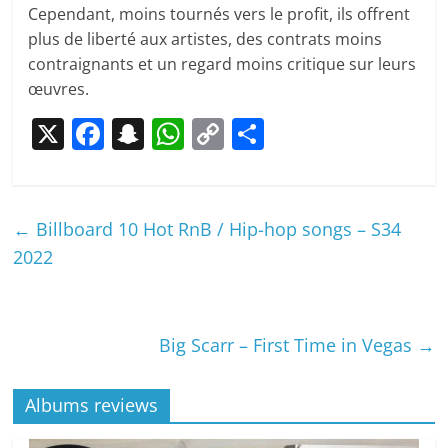
Cependant, moins tournés vers le profit, ils offrent
plus de liberté aux artistes, des contrats moins
contraignants et un regard moins critique sur leurs
œuvres.
X
F
S
W
C
P
a
n
h
o
ar
c
a
at
p
ta
e
p
s
y
g
←
Billboard 10 Hot RnB / Hip-hop songs – S34
b
c
A
Li
er
2022
o
h
p
n
o
at
p
k
Big Scarr – First Time in Vegas
→
k
Albums reviews