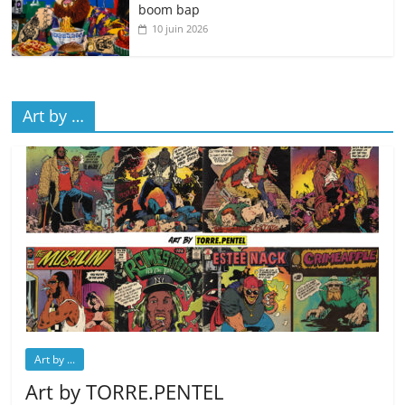
boom bap
10 juin 2026
Art by …
Art by ...
Art by TORRE.PENTEL