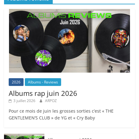
o
at
p
k
k
2026
Albums - Reviews
Albums rap juin 2026
3 juillet 2026
ARPOZ
Pour ce mois de juin les grosses sorties c’est « THE
GENTLEMEN’S CLUB » de YG et « Cry Baby