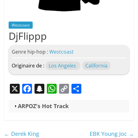
Westcoast
DjFlippp
Genre hip-hop :
Westcoast
Originaire de :
Los Angeles
California
X
F
S
W
C
P
a
n
h
o
ar
c
a
at
p
ta
ARPOZ's Hot Track
e
p
s
y
g
b
c
A
Li
er
←
Derek King
EBK Young Joc
→
o
h
p
n