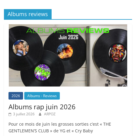
o
at
p
k
Albums reviews
k
2026
Albums - Reviews
Albums rap juin 2026
3 juillet 2026
ARPOZ
Pour ce mois de juin les grosses sorties c’est « THE
GENTLEMEN’S CLUB » de YG et « Cry Baby