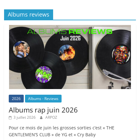
o
at
p
k
Albums reviews
k
2026
Albums - Reviews
Albums rap juin 2026
3 juillet 2026
ARPOZ
Pour ce mois de juin les grosses sorties c’est « THE
GENTLEMEN’S CLUB » de YG et « Cry Baby