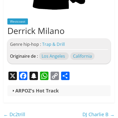
Westcoast
Derrick Milano
Genre hip-hop :
Trap & Drill
Originaire de :
Los Angeles
California
X
F
S
W
C
P
a
n
h
o
ar
c
a
at
p
ta
ARPOZ's Hot Track
e
p
s
y
g
b
c
A
Li
er
←
Dc2trill
DJ Charlie B
→
o
h
p
n