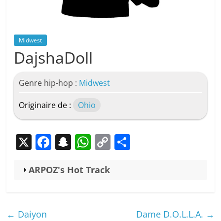
Midwest
DajshaDoll
Genre hip-hop :
Midwest
Originaire de :
Ohio
X
F
S
W
C
P
a
n
h
o
ar
c
a
at
p
ta
ARPOZ's Hot Track
e
p
s
y
g
b
c
A
Li
er
←
Daiyon
Dame D.O.L.L.A.
→
o
h
p
n