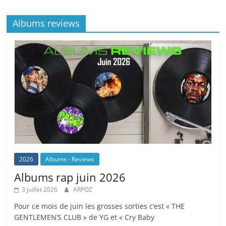
o
at
p
k
Albums reviews
k
2026
Albums - Reviews
Albums rap juin 2026
3 juillet 2026
ARPOZ
Pour ce mois de juin les grosses sorties c’est « THE
GENTLEMEN’S CLUB » de YG et « Cry Baby