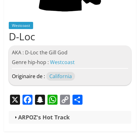
Westcoast
D-Loc
AKA : D-Loc the Gill God
Genre hip-hop :
Westcoast
Originaire de :
California
X
F
S
W
C
P
a
n
h
o
ar
c
a
at
p
ta
ARPOZ's Hot Track
e
p
s
y
g
b
c
A
Li
er