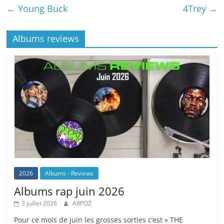
←
Young Buck
4Trey
→
o
h
p
n
o
at
p
k
Albums reviews
k
2026
Albums - Reviews
Albums rap juin 2026
3 juillet 2026
ARPOZ
Pour ce mois de juin les grosses sorties c’est « THE