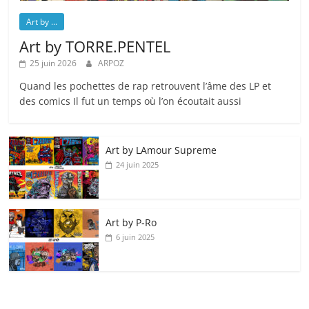
Art by ...
Art by TORRE.PENTEL
25 juin 2026
ARPOZ
Quand les pochettes de rap retrouvent l’âme des LP et
des comics Il fut un temps où l’on écoutait aussi
Art by LAmour Supreme
24 juin 2025
Art by P‑Ro
6 juin 2025