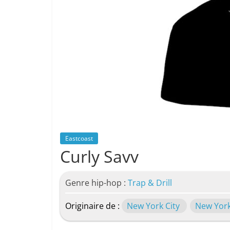
Eastcoast
Curly Savv
Genre hip-hop :
Trap & Drill
Originaire de :
New York City
New Yor