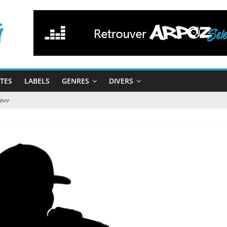
STES
LABELS
GENRES
DIVERS
Savv