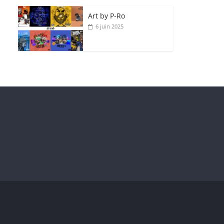
Art by P‑Ro
6 juin 2025