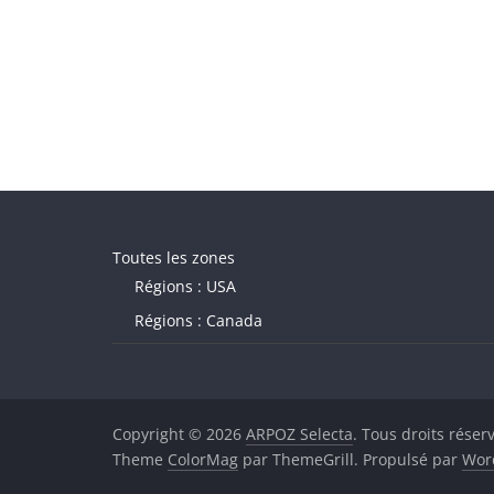
Toutes les zones
Régions : USA
Régions : Canada
Copyright © 2026
ARPOZ Selecta
. Tous droits réser
Theme
ColorMag
par ThemeGrill. Propulsé par
Wor