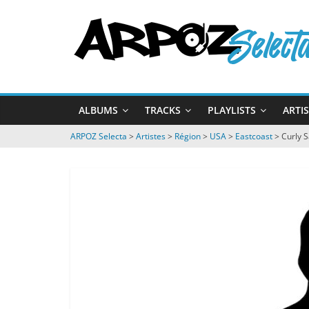
Passer
ARPOZ
au
contenu
Selecta
by
ALBUMS
TRACKS
PLAYLISTS
ARTI
ARPOZ
&
ARPOZ Selecta
>
Artistes
>
Région
>
USA
>
Eastcoast
>
Curly 
BENNO