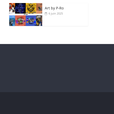
Art by P‑Ro
6 juin 2025