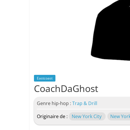
Eastcoast
CoachDaGhost
Genre hip-hop :
Trap & Drill
Originaire de :
New York City
New Yor