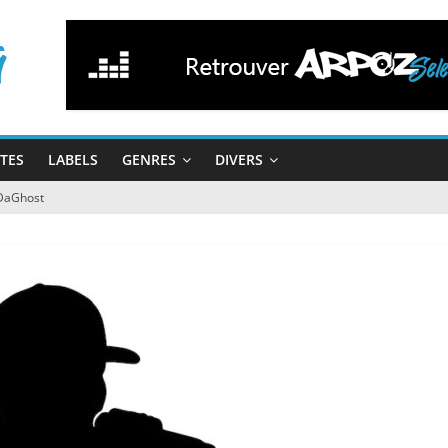
STES
LABELS
GENRES
DIVERS
DaGhost