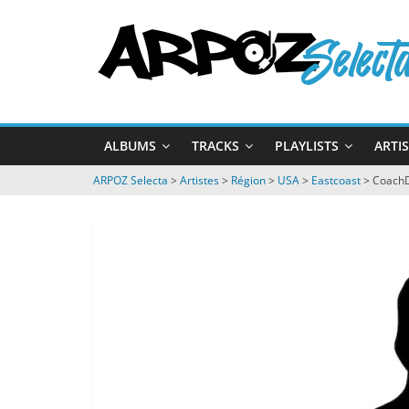
Passer
ARPOZ
au
contenu
Selecta
by
ALBUMS
TRACKS
PLAYLISTS
ARTI
ARPOZ
&
ARPOZ Selecta
>
Artistes
>
Région
>
USA
>
Eastcoast
>
Coach
BENNO