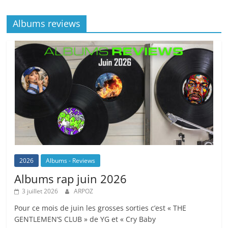
o
at
p
k
Albums reviews
k
2026
Albums - Reviews
Albums rap juin 2026
3 juillet 2026
ARPOZ
Pour ce mois de juin les grosses sorties c’est « THE
GENTLEMEN’S CLUB » de YG et « Cry Baby