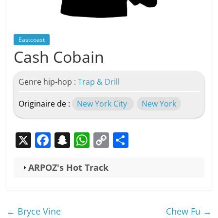
Eastcoast
Cash Cobain
Genre hip-hop :
Trap & Drill
Originaire de :
New York City
New York
X
F
S
W
C
P
a
n
h
o
ar
c
a
at
p
ta
ARPOZ's Hot Track
e
p
s
y
g
b
c
A
Li
er
←
Bryce Vine
Chew Fu
→
o
h
p
n