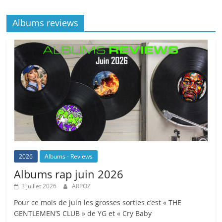
o
at
p
k
Albums reviews
k
2026
Albums - Reviews
Albums rap juin 2026
3 juillet 2026
ARPOZ
Pour ce mois de juin les grosses sorties c’est « THE
GENTLEMEN’S CLUB » de YG et « Cry Baby