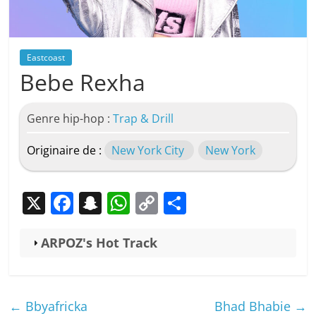
Eastcoast
Bebe Rexha
Genre hip-hop :
Trap & Drill
Originaire de :
New York City
New York
X
F
S
W
C
P
a
n
h
o
ar
c
a
at
p
ta
ARPOZ's Hot Track
e
p
s
y
g
b
c
A
Li
er
←
Bbyafricka
Bhad Bhabie
→
o
h
p
n