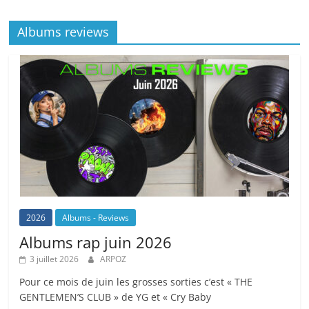
o
at
p
k
Albums reviews
k
2026
Albums - Reviews
Albums rap juin 2026
3 juillet 2026
ARPOZ
Pour ce mois de juin les grosses sorties c’est « THE
GENTLEMEN’S CLUB » de YG et « Cry Baby