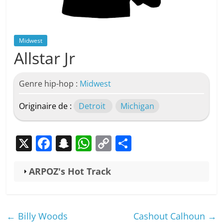
Midwest
Allstar Jr
Genre hip-hop :
Midwest
Originaire de :
Detroit
Michigan
X
F
S
W
C
P
a
n
h
o
ar
c
a
at
p
ta
ARPOZ's Hot Track
e
p
s
y
g
b
c
A
Li
er
←
Billy Woods
Cashout Calhoun
→
o
h
p
n