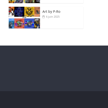
Art by P‑Ro
6 juin 2025