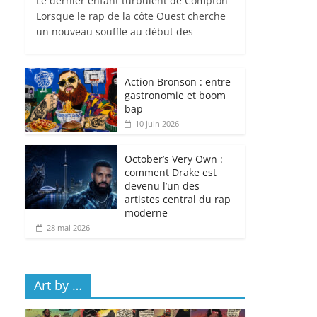
Le dernier enfant turbulent de Compton
Lorsque le rap de la côte Ouest cherche
un nouveau souffle au début des
Action Bronson : entre
gastronomie et boom
bap
10 juin 2026
October’s Very Own :
comment Drake est
devenu l’un des
artistes central du rap
moderne
28 mai 2026
Art by …