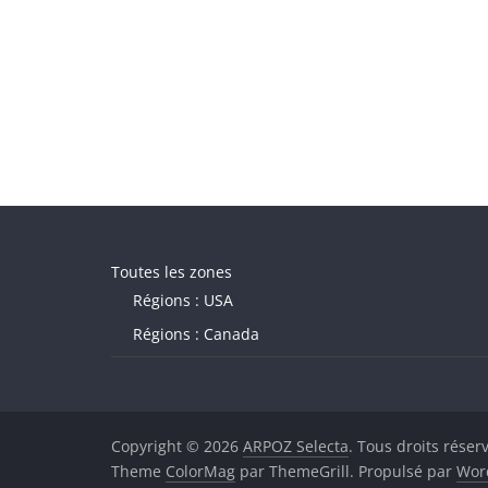
Toutes les zones
Régions : USA
Régions : Canada
Copyright © 2026
ARPOZ Selecta
. Tous droits réser
Theme
ColorMag
par ThemeGrill. Propulsé par
Wor