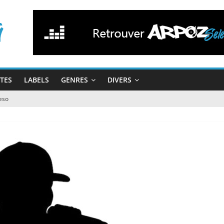
STES
LABELS
GENRES
DIVERS
eso