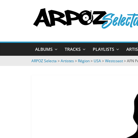
Passer
ARPOZ
au
contenu
Selecta
by
ALBUMS
TRACKS
PLAYLISTS
ARTI
ARPOZ
&
ARPOZ Selecta
>
Artistes
>
Région
>
USA
>
Westcoast
>
AFN P
BENNO