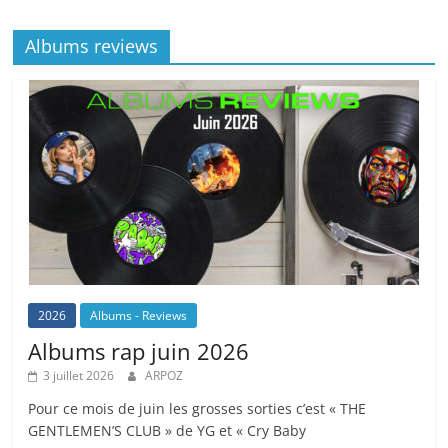
o
at
p
k
Albums reviews
k
2026
Albums - Reviews
Albums rap juin 2026
3 juillet 2026
ARPOZ
Pour ce mois de juin les grosses sorties c’est « THE
GENTLEMEN’S CLUB » de YG et « Cry Baby