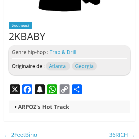
Southeast
2KBABY
Genre hip-hop :
Trap & Drill
Originaire de :
Atlanta
Georgia
X
F
S
W
C
P
a
n
h
o
ar
c
a
at
p
ta
ARPOZ's Hot Track
e
p
s
y
g
b
c
A
Li
er
←
2FeetBino
36RICH
→
o
h
p
n