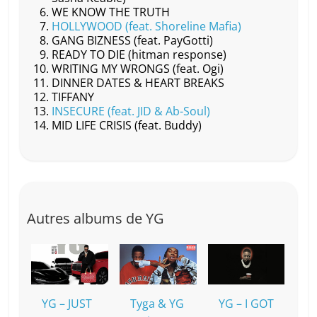
k
WE KNOW THE TRUTH
HOLLYWOOD (feat. Shoreline Mafia)
GANG BIZNESS (feat. PayGotti)
READY TO DIE (hitman response)
WRITING MY WRONGS (feat. Ogi)
DINNER DATES & HEART BREAKS
TIFFANY
INSECURE (feat. JID & Ab-Soul)
MID LIFE CRISIS (feat. Buddy)
Autres albums de YG
YG – JUST
Tyga & YG
YG – I GOT