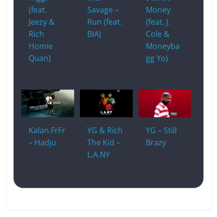
(feat.
Savage –
Money
Jeezy &
Run (feat.
(feat. J.
Rich
BIA)
Cole &
Homie
Moneyba
Quan)
gg Yo)
Kalan.FrFr
YG & Rich
YG – Still
– Hadju
The Kid –
Brazy
L.A.NY