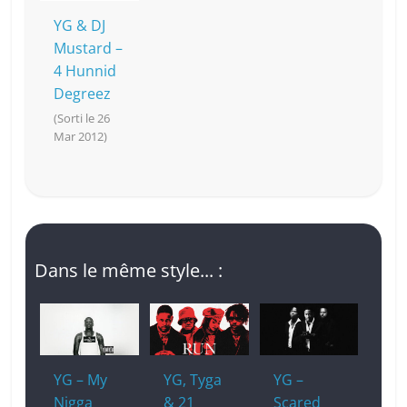
YG & DJ
Mustard –
4 Hunnid
Degreez
(Sorti le 26
Mar 2012)
Dans le même style... :
YG – My
YG, Tyga
YG –
Nigga
& 21
Scared