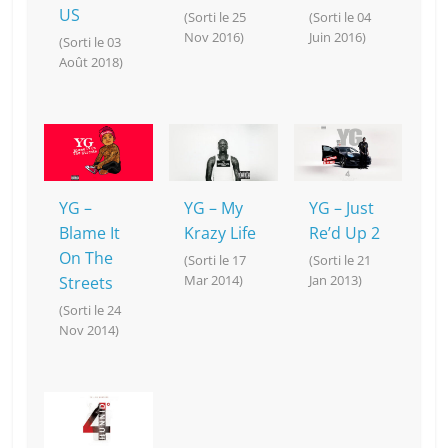
US
(Sorti le 25
(Sorti le 04
Nov 2016)
Juin 2016)
(Sorti le 03
Août 2018)
YG –
YG – My
YG – Just
Blame It
Krazy Life
Re’d Up 2
On The
(Sorti le 17
(Sorti le 21
Mar 2014)
Jan 2013)
Streets
(Sorti le 24
Nov 2014)