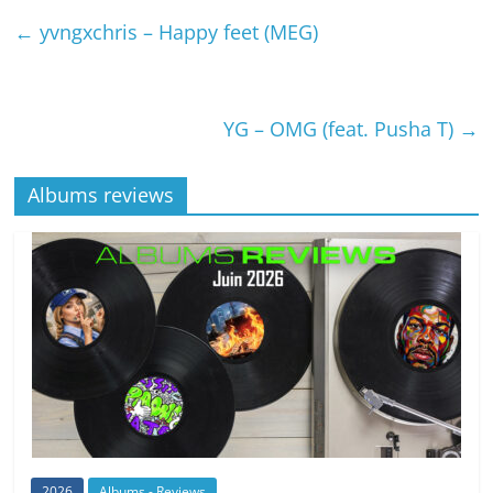
←
yvngxchris – Happy feet (MEG)
YG – OMG (feat. Pusha T)
→
Albums reviews
2026
Albums - Reviews