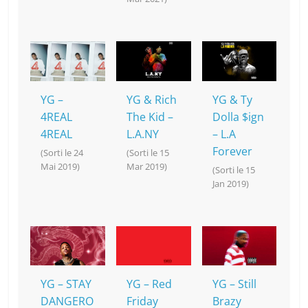
YG –
YG & Rich
YG & Ty
4REAL
The Kid –
Dolla $ign
4REAL
L.A.NY
– L.A
Forever
(Sorti le 24
(Sorti le 15
Mai 2019)
Mar 2019)
(Sorti le 15
Jan 2019)
YG – STAY
YG – Red
YG – Still
DANGERO
Friday
Brazy