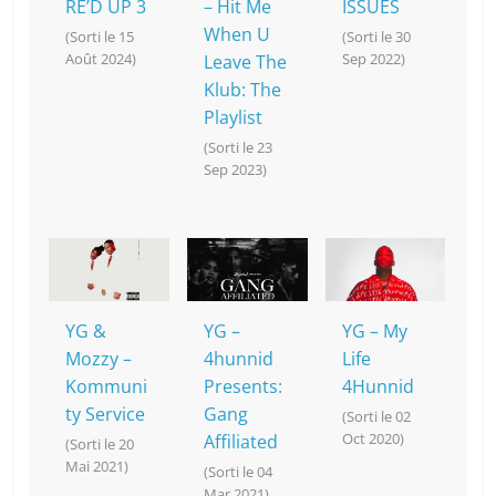
RE’D UP 3
– Hit Me
ISSUES
When U
(Sorti le 15
(Sorti le 30
Août 2024)
Sep 2022)
Leave The
Klub: The
Playlist
(Sorti le 23
Sep 2023)
YG &
YG –
YG – My
Mozzy –
4hunnid
Life
Kommuni
Presents:
4Hunnid
ty Service
Gang
(Sorti le 02
Oct 2020)
Affiliated
(Sorti le 20
Mai 2021)
(Sorti le 04
Mar 2021)