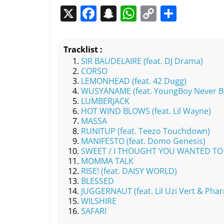
X
F
S
W
C
P
a
n
h
o
ar
c
a
at
p
ta
Tracklist :
e
p
s
y
g
SIR BAUDELAIRE (feat. DJ Drama)
CORSO
b
c
A
Li
er
LEMONHEAD (feat. 42 Dugg)
o
h
p
n
WUSYANAME (feat. YoungBoy Never Bro
LUMBERJACK
o
at
p
k
HOT WIND BLOWS (feat. Lil Wayne)
k
MASSA
RUNITUP (feat. Teezo Touchdown)
MANIFESTO (feat. Domo Genesis)
SWEET / I THOUGHT YOU WANTED TO DA
MOMMA TALK
RISE! (feat. DAISY WORLD)
BLESSED
JUGGERNAUT (feat. Lil Uzi Vert & Pharr
WILSHIRE
SAFARI