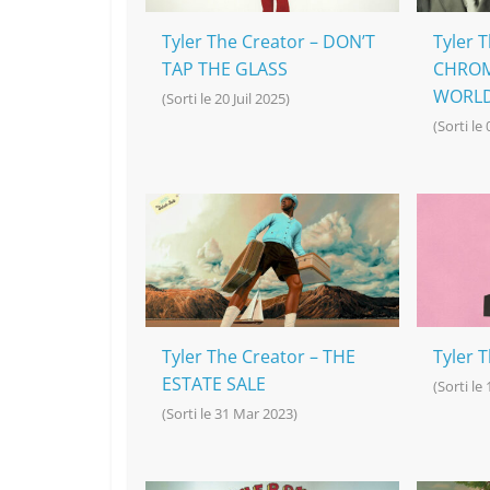
Tyler The Creator – DON’T
Tyler 
TAP THE GLASS
CHROM
WORLD
(Sorti le 20 Juil 2025)
(Sorti le
Tyler The Creator – THE
Tyler 
ESTATE SALE
(Sorti le
(Sorti le 31 Mar 2023)