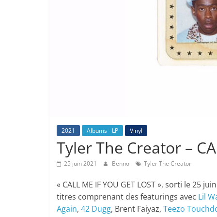
2021
Albums - LP
Vinyl
Tyler The Creator – 
25 juin 2021
Benno
Tyler The Creator
« CALL ME IF YOU GET LOST », sorti le 25 jui
titres comprenant des featurings avec
Lil 
Again
,
42 Dugg
, Brent Faiyaz,
Teezo Touchd