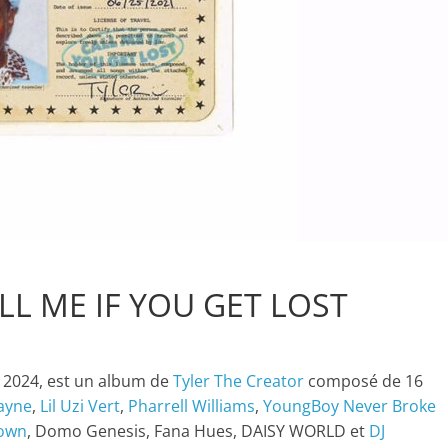
CALL ME IF YOU GET LOST
n 2024, est un album de
Tyler The Creator
composé de 16
Wayne
,
Lil Uzi Vert
,
Pharrell Williams
,
YoungBoy Never Broke
own
, Domo Genesis, Fana Hues, DAISY WORLD et
DJ