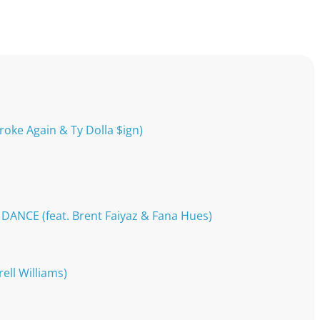
ke Again & Ty Dolla $ign)
NCE (feat. Brent Faiyaz & Fana Hues)
ell Williams)