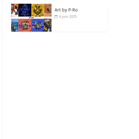
Art by P‑Ro
6 juin 2025