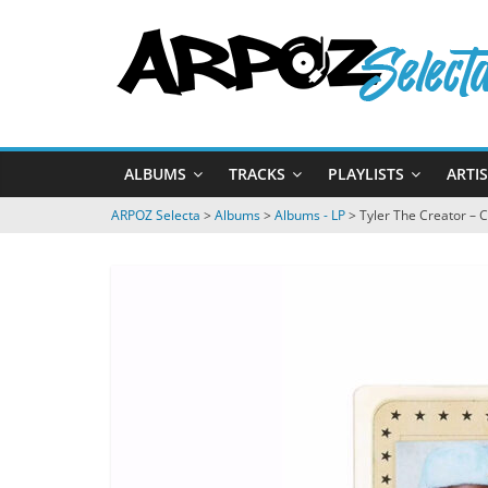
Passer
ARPOZ
au
contenu
Selecta
by
ALBUMS
TRACKS
PLAYLISTS
ARTI
ARPOZ
&
ARPOZ Selecta
>
Albums
>
Albums - LP
>
Tyler The Creator –
BENNO